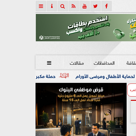
قافة
المحافظات
مقالات

ى الأورام
حملة مكبرة تضبط 32 مخالفة تموينية وحالة إشغال بفرشوط
اهرة