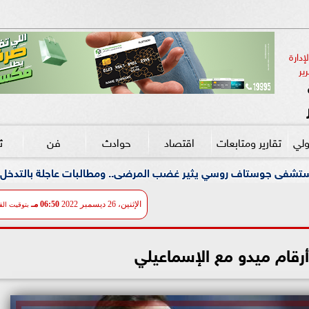
دارة 
ير
ولي
تقارير ومتابعات
اقتصاد
حوادث
فن
ث
يثير غضب المرضى.. ومطالبات عاجلة بالتدخل لحماية الأطفال ومرض
الإثنين، 26 ديسمبر 2022
06:50 مـ
بتوقيت الق
رقام ميدو مع الإسماعيلي