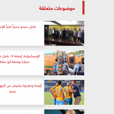
موضوعات متعلقة
عاجل..ميدو مديراً فنياً للإ
الإسماعيلية: إصا
سيارة بوصلة أبو سلط
أوسة وماردونا يقتربان من الجهاز
ميدو