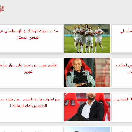
سماعيلي
موعد مباراة الزمالك و الإسماعيلي ف
الدوري الممتاز
بة ١٧ عامل في انقلاب
تعليق غريب من ميدو على قرار غرامة
ان
فيريرا
 المعاون لـ
مع اقتراب توليه المهام.. هل يقود مي
الدراويش أمام الزمالك؟