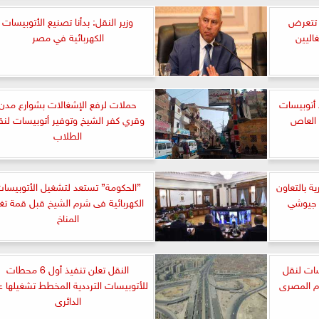
 تتعرض
وزير النقل: بدأنا تصنيع الأتوبيسات
اليين
الكهربائية في مصر
أتوبيسات
حملات لرفع الإشغالات بشوارع مدن
 العاص
وقري كفر الشيخ وتوفير أتوبيسات لنق
الطلاب
ة بالتعاون
”الحكومة” تستعد لتشغيل الأتوبيسا
ة جيوشي
الكهربائية فى شرم الشيخ قبل قمة تغي
المناخ
سات لنقل
النقل تعلن تنفيذ أول 6 محطات
ام المصرى
للأتوبيسات الترددية المخطط تشغيلها ع
الدائرى