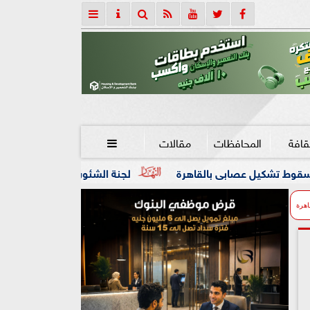
قافة
المحافظات
مقالات

لقاهرة
لجنة الشئون العربية بـ«الصحفيين» تنعى السفير الفل
اهرة