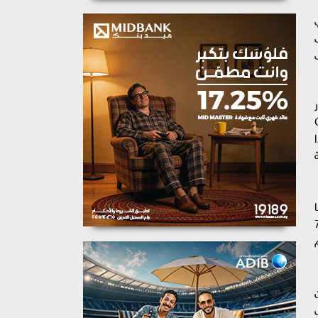
عي
يعى
ي إطار
ل تغير المناخ "COP
ا
بمحافظة القاهرة، إضافة الى عدد 70
ام
من
ئق