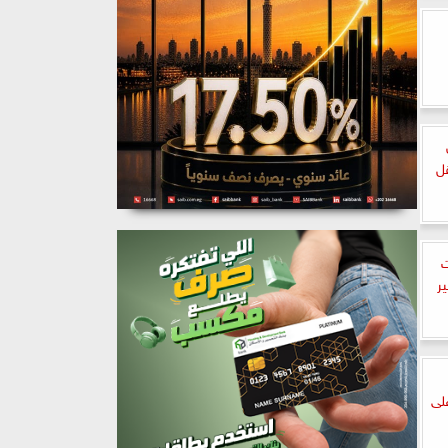
ل
ت
ر
لى