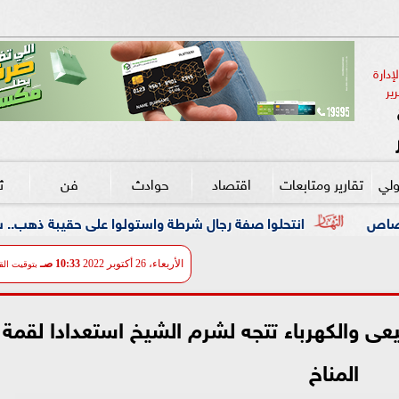
دارة 
ير
ولي
تقارير ومتابعات
اقتصاد
حوادث
فن
ث
وا صفة رجال شرطة واستولوا على حقيبة ذهب.. سقوط تشكيل عصابى با
الأربعاء، 26 أكتوبر 2022
10:33 صـ
بتوقيت الق
طبيعى والكهرباء تتجه لشرم الشيخ استعدادا لقمة
المناخ