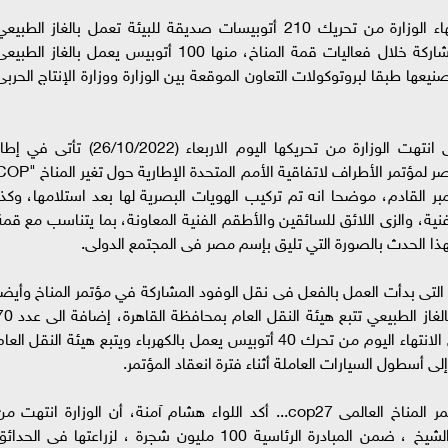
أعلن اللواء هشام آمنة، وزير التنمية المحلية، انتهاء الوزارة من تحريك 210 أتوبيسات صديقة للبيئة تعمل بالغاز الطبي
والكهرباء إلى مدينة شرم الشيخ، لنقل الوفود المشاركة خلال فعاليات قمة المناخ، منها 100 أتوبيس يعمل بالغاز الطب
تصنيعها طبقا لبروتوكولات التعاون الموقعة بين الوزارة ووزارة الإنتاج الحربى
وأشار اللواء هشام آمنة، إلى أن الأتوبيسات التى انتهت الوزارة من تحريكها اليوم الاربعاء (26/10/2022) تأتى ف
استعدادات جميع أجهزة الدولة الجارية لاستضافة مصر لمؤتمر الأطراف لاتفاقية الأمم المتحدة الإطارية حو
 الشيخ، والذى تبدأ فعالياته يوم 6 نوفمبر القادم، موضحا انه تم تركيب الهويات البصرية لها بعد استلامها، وكذ
نية، والزى اللائق للسائقين والأطقم الفنية المعاونة، بما يتناسب مع قمة
 بهذا الحدث بالصورة التي تليق بإسم مصر فى المجتمع الدولى.
و التى بدأت العمل بالفعل فى نقل الوفود المشاركة في مؤتمر المناخ وأيضا
السياح بشرم الشيخ، تتضمن 100 أتوبيس يعمل بالغاز الطبيعي تتبع هيئة النقل العام 
أتوبيس يعمل بالكهرباء تتبع الهيئة أيضا، مشيرا الى الانتهاء اليوم من تحرك 40 أتوبيس يعمل بالكهرباء ويتبع هيئة النقل الع
 أسطول السيارات العاملة أثناء فترة انعقاد المؤتمر.
وفى نفس السياق، وفى إطار الاستعدادات لمؤتمر المناخ العالمى cop27... أكد اللواء هشام آمنة، أن الوزارة انتهت 
إجراءات اسناد توريد 70 ألف شجرة لمدينة شرم الشيخ ، ضمن المبادرة الرئاسية 100 مليون شجرة ، لزراعتها فى الحدا