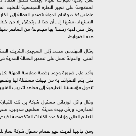
المنظومة على تغيير النظرة المجتمعية للتعليم ا
عاملين كفء وقيام الدولة بتصدير العمالة إلى الخا
الاستيراد، مشيرًا إلى أن هذا لن يتحقق إلا من خلا
وكل فنى لديه رخصة بها مجموعة من العناصر منها 
هذه الضوابط.
وقال المهندس محمد زكي السويدي الشريك الصناعي
الفنى، والدولة تعمل على تصدير العمالة المدربة 
وأكد على ضرورة وجود رخصة ممارسة المهنة لكل فن
حتى يتم الاعتراف به من جهات مستقلة لها وضعها 
تتحول مؤسستنا التعليمية إلى معاهد لتدريب الفني
وقال وائل الورداني مسئول شركة بي تك للتجارة وا
المدارس، ورش جيدة حديثة، معلمين مدربين، منح ل
التعليم العالي وزيادة عدد الكليات المتخصصة لخريجي
ومن جانبها أعربت عبير عصام مسؤل شركة عمار للتطو