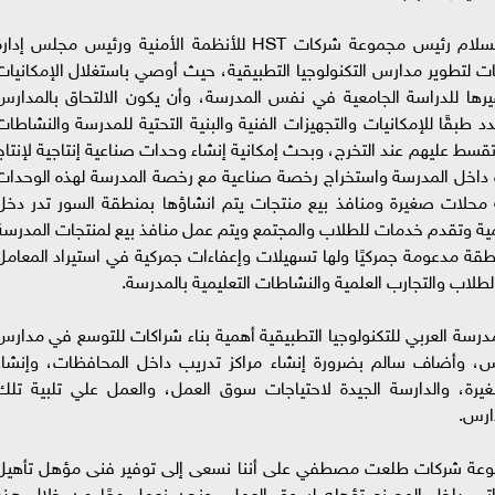
ومن جهته، أضاف المهندس هشام محمد عبد السلام رئيس مجموعة شركات HST للأنظمة الأمنية ورئيس مجلس إدا
لاقتراحات لتطوير مدارس التكنولوجيا التطبيقية، حيث أوصي باستغلال الإمكانيات
يرها للدراسة الجامعية في نفس المدرسة، وأن يكون الالتحاق بالمدارس
 طبقًا للإمكانيات والتجهيزات الفنية والبنية التحتية للمدرسة والنشاطات
سط عليهم عند التخرج، وبحث إمكانية إنشاء وحدات صناعية إنتاجية لإنتاج
ة داخل المدرسة واستخراج رخصة صناعية مع رخصة المدرسة لهذه الوحدات
 محلات صغيرة ومنافذ بيع منتجات يتم انشاؤها بمنطقة السور تدر دخل
ة وتقدم خدمات للطلاب والمجتمع ويتم عمل منافذ بيع لمنتجات المدرسة
طقة مدعومة جمركيًا ولها تسهيلات وإعفاءات جمركية في استيراد المعامل
طلاب والتجارب العلمية والنشاطات التعليمية بالمدرسة.
رسة العربي للتكنولوجيا التطبيقية أهمية بناء شراكات للتوسع في مدارس
مدارس، وأضاف سالم بضرورة إنشاء مراكز تدريب داخل المحافظات، وإنشاء
رة، والدارسة الجيدة لاحتياجات سوق العمل، والعمل علي تلبية تلك
ارس.
موعة شركات طلعت مصطفي على أننا نسعى إلى توفير فنى مؤهل تأهيل
ذاتي داخل المصنع تؤهله لسوق العمل، ونحن نعمل معًا من خلال هذه