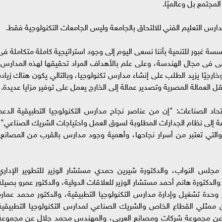
لمجتمع بل وعالميًا.
رس التعليم الفني للالتحاق بالجامعة وليس الجامعات التكنولوجية فقط.
غبور للتنمية بأننا نسعى اليوم إلى وجود استراتيجية كاملة متكاملة فى
 فى مجال الهندسة، وعلى علم بالأهداف المراد تحقيقها لهذه المدارس،
 وخارجيًا يزيد الطلب على إنشاء مدارس تكنولوجيا، وبالتالي يكون هناك زيادة
 العمالة المصرية وتصدير عمالة إلى الخارج يعمل على توفير مزايا عديدة.
اتحاد الصناعات: "إن من عناصر نجاح مدارس التكنولوجيا التطبيقية الدعم
ضافة إلى نظام الجدارات المطلوبة لسوق العمل واحتياجات الشريك الصناعي"،
 والتي تعتبر من أسرار نجاحها، وأهمية وجود مدارس بالقرب من المصانع،
مجلس النواب، والدكتورة شيرين حمدي مستشار الوزير للتطوير الإداري
الدكتورة هانم أحمد مستشار الوزير للعلاقات الدولية، والدكتور عمرو بصيلة
ير وحدة تشغيل وإدارة مدارس التكنولوجيا التطبيقية، والدكتور محمد عمارة
من ممثلي القطاع الخاص والشريك الصناعي لمدارس التكنولوجيا التطبيقية
د عن مجموعة شركات ومصانع العربي، والمهندس محمد جلال عن مجموعة