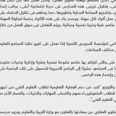
لفنى، وتقبل خريجى هذه المدارس فى درجة اجتماعية أعلى، بجانب إعداد
رج، وتشجيع الصناعة المحلية وتطويرها، مما يساهم فى تقليل الاعتماد على
ل عمل أكواد لكل مهنة، ويصدر بناء على هذه الأكواد رخصة لمزاولة المهنة،
عناصر فنية وخبرة نفسية وجنائية، ويتم التعامل فى سوق العمل من خلال
 لمؤسسة السويدي للتنمية إننا نعمل على تغيير نظرة المجتمع للتعليم
فى مختلف الصناعات.
ى والتى تتوافر بها عناصر متنوعة نفسية وفنية وإدارية وخبرات متنوعة
فى المجتمع، مشيرًا إلى البرامج التدريبية للحصول على تلك الرخصة حتى
ين وإصدار هذه الرخص.
لتوزيع "لابد من دعم العملية التعليمية لطلاب التعليم الفني من تجهيز
لطلاب المتفوقين لدعمهم واكتساب المهارات والخبرات، والمسار الآخر مع
 التعليم الفني".
ير العقاري عن سعادتها بالتعاون مع وزارة التربية والتعليم بوجود مدرسة