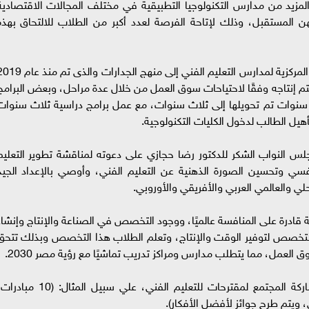
المزيد من مدارس التكنولوجيا التطبيقية في مختلف المجالات الاقتصادية
لمستقبل، وذلك لإتاحة الفرصة لعدد أكبر من الطلاب للالتحاق بهذه
وفى كلمته، أشار الدكتور محمد عمارة رئيس الإدارة المركزية لمدارس التعليم الفني إلى منهج الجدارات والذ
تم إنتاجه وفقًا لاحتياحات سوق العمل من خلال عدة مراحل، وبعض البرامج
سنوات تم تحويلها إلى ثلاث سنوات، مع عمل برامج دراسية ثلاث سنوات
أهيل الطالب لدخول الكليات التكنولوجية.
س النواب الشكر للدكتور رضا حجازي على دعوته لمناقشة تطوير التعليم
لنفسي وتحسين الصورة الذهنية عن التعليم الفني، وأوصي بالإعداد الجيد
 والعالمي العربي والأفريقي والأوروبي.
ة قادرة على المنافسة عالميًا، ووجود التخصص في الصناعة والإنتاج وإنشاء
لتخصص لتوفير الوقت والإنتاج، وتعلم الطلاب هذا التخصص وبذلك تتحق
ق العمل، مما يتطلب مدارس ومراكز تدريب تماشيًا مع رؤية مصر 2030.
كما أضاف أبو العينين ضرورة عمل مبادرات بمشاركة المجتمع لمقترحات للتعليم الفني، علي سبيل المثال: (10
 ويتم طرح جوائز لأفضل الأفكار).