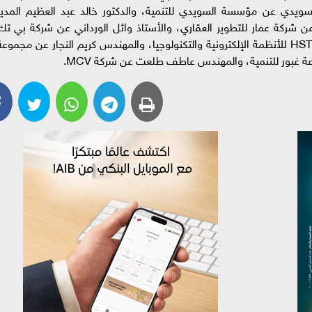
دي عن مؤسسة السويدي للتنمية، والدكتور خالد عبد العظيم المدير
عن شركة عمار للتطوير العقاري، والأستاذ وائل الورداني عن شركة بي تك
للتجارة والتوزيع، والمهندس هشام يحي عن شركة HST للأنظمة الإلكترونية والتكنولوجيا، والمهندس كريم النجار عن مجموع
ور للتنمية، والمهندس عاطف طلعت عن شركة MCV.