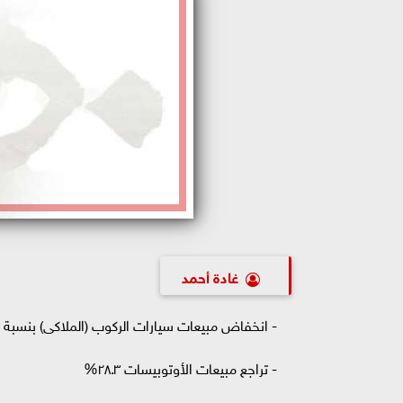
غادة أحمد
- انخفاض مبيعات سيارات الركوب (الملاكى) بنسبة ٣٥%
- تراجع مبيعات الأوتوبيسات ٢٨.٣%