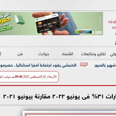
دارة 
ير
ولي
تقارير ومتابعات
اقتصاد
حوادث
فن
ث
الخنبشي يقود اجتماعا أمنيا استثنائيا.. حضرموت ترفع الجاهزية و
الأربعاء، 24 أغسطس 2022
09:46 مـ
بتوقيت الق
ونيو ٢٠٢١