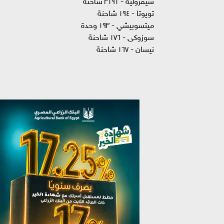
تويوتا - ١٩٤ شاحنة
ميتسوبيشي - ١٩٣ وحدة
سوزوكى - ١٧٦ شاحنة
نيسان - ١٦٧ شاحنة