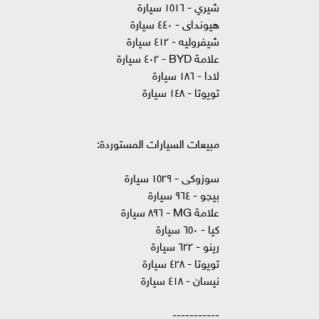
شيري - ١٥١٦ سيارة
هيونداى - ٤٤٠ سيارة
شيفروليه - ٤١٢ سيارة
علامة BYD - ٤٠٢ سيارة
لادا - ١٨٦ سيارة
تويوتا - ١٤٨ سيارة
مبيعات السيارات المستوردة:
سوزوكى - ١٥٢٩ سيارة
بيچو - ٩٦٤ سيارة
علامة MG - ٨٩٦ سيارة
كيا - ٦٥٠ سيارة
رينو - ٦٢٢ سيارة
تويوتا - ٤٢٨ سيارة
نيسان - ٤١٨ سيارة
-----------