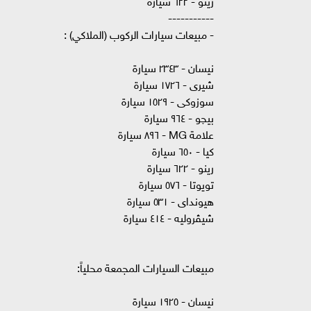
-----------
- مبيعات سيارات الركوب (الملاكي) :
نيسان - ٢٣٤٣ سيارة
شيرى - ١٧٢٦ سيارة
سوزوكى - ١٥٢٩ سيارة
بيچو - ٩٦٤ سيارة
علامة MG - ٨٩٦ سيارة
كيا - ٦٥٠ سيارة
رينو - ٦٢٢ سيارة
تويوتا - ٥٧٦ سيارة
هيونداى - ٥٣١ سيارة
شيڤروليه - ٤١٤ سيارة
مبيعات السيارات المجمعة محلياً:
نيسان - ١٩٢٥ سيارة