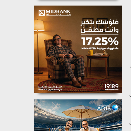
،
١ وحدة فى
 من