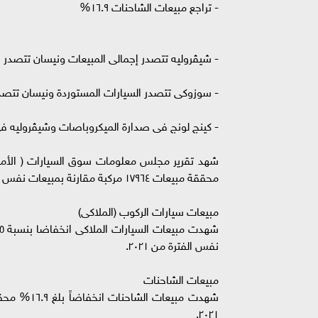
- تراجع مبيعات الشاحنات ١٦.٩%
- شيڤروليه تتصدر إجمالى المبيعات ونيسان تتصدر ا
- سوزوكى تتصدر السيارات المستوردة ونيسان تتصد
- كينج لونج فى صدارة الميكروباصات وشيڤروليه ف
محققة مبيعات ١٧٩٦٤ مركبة مقارنة بمبيعات نفس الشهر فى ٢٠٢١ التي بلغت ٢٦١٠٧ مركبة بنسبة إنخفاض بلغت ٣١.٢%.
مبيعات سيارات الركوب (الملاكى)
نفس الفترة من ٢٠٢١.
مبيعات الشاحنات
٢٠٢١.