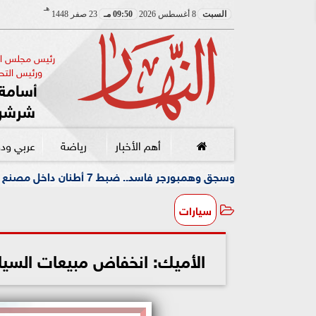
هـ
السبت
8 أغسطس 2026
09:50 مـ
23 صفر 1448
رئيس مجلس الإ
ورئيس التحر
أسامة 
شرشر
أهم الأخبار
رياضة
عربي ود
همبورجر فاسد.. ضبط 7 أطنان داخل مصنع شهير بالعبور
سيارات
الأميك: انخفاض مبيعات السيارات ٣١% فى يونيو ٢٠٢٢ مقارنة بي