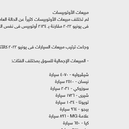
مبيعات الأوتوبيسات
فى يونيو ٢٠٢٢ مقارنة بـ ٢١٣٤ أوتوبيس فى نفس الشهر من ٢٠٢١.
وجاءت ترتيب مبيعات السيارات فى يونيو ٢٠٢٢ كالآتي :
- المبيعات الإجمالية للسوق بمختلف الفئات:
شيڤروليه - ٤٠٧٠ سيارة
نيسان - ٢٥١٠ سيارة
سوزوكي - ٢٠٣١ سيارة
شيرى - ١٧٢٦ سيارة
تويوتا - ١٠٣٤ سيارة
بيچو - ٩٦٤ سيارة
علامة MG - ٨٩٦ سيارة
كيا - ٦٥٠ سيارة
رينو - ٦٢٢ سيارة