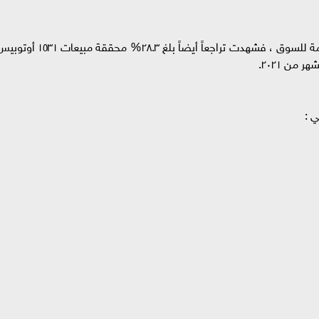
لم تختلف مبيعات الأوتوبيسات كثيراً عن الحالة العامة للسوق ، فشهدت تراجعاً أيضاً بلغ ٢٨.٣% محققة مبيعات ٣١