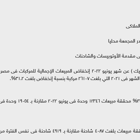
لملاكى
ر المجمعة محليا
ى مقدمة الأوتوبيسات والشاحنات
شهد تقرير مجلس معلومات سوق السيارات ( الأميك ) عن شهر يونيو ٢٠٢٢ إنخفاض المبيعات الإجمالية للمركبات فى مصر
شهدت مبيعات السيارات الملاكى انخفاضا بنسبة ٣٥% محققة مبيعات ١٢٣٤٦ وحدة فى يونيو ٢٠٢٢ مقارنة بـ ٩٠٥٤
شهدت مبيعات الشاحنات انخفاضاً بلغ ١٦.٩% محققة مبيعات بلغت ٤٠٨٧ شاحنة مقارنة بـ ٤٩١٩ شاحنة فى نفس الفترة