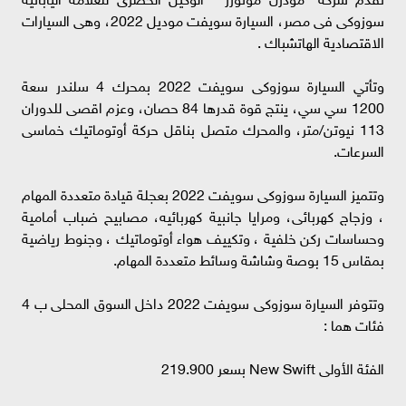
سوزوكى فى مصر، السيارة سويفت موديل 2022، وهى السيارات
الاقتصادية الهاتشباك .
وتأتي السيارة سوزوكى سويفت 2022 بمحرك 4 سلندر سعة
1200 سي سي، ينتج قوة قدرها 84 حصان، وعزم اقصى للدوران
113 نيوتن/متر، والمحرك متصل بناقل حركة أوتوماتيك خماسى
السرعات.
وتتميز السيارة سوزوكى سويفت 2022 بعجلة قيادة متعددة المهام
، وزجاج كهربائى، ومرايا جانبية كهربائيه، مصابيح ضباب أمامية
وحساسات ركن خلفية ، وتكييف هواء أوتوماتيك ، وجنوط رياضية
بمقاس 15 بوصة وشاشة وسائط متعددة المهام.
وتتوفر السيارة سوزوكى سويفت 2022 داخل السوق المحلى ب 4
فئات هما :
الفئة الأولى New Swift بسعر 219.900