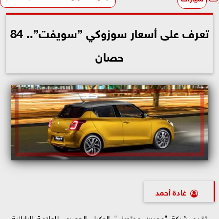
تعرف على أسعار سوزوكي ”سويفت”.. 84
حصان
غادة أحمد
تقدم شركة "مودرن موتورز " الوكيل الحصرى للعلامة اليابانية