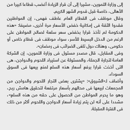
إلى وزارة التموين، مشيرا إلى أن قرار الزيادة أغضب قطاعا كبيرا من
الأهالى، خاصة قبل قدوم الشهر الكريم.
وقال موظف فى القطاع العام عاطف فهمى، إن المواطنين
فقدوا الثقة فى إمكانية خفض الأسعار مرة أخرى، مضيفا: «هذه
الحكومة لم تأخذ قرارا بخفض سعر سلعة لصالح المواطن على
الرغم من الدخل البسيط للأسر، سواء موظف فى قطاع خاص أو
حكومى، وهناك دول تلغى الضرائب فى رمضان».
وفى المقابل، قال مصدر مسئول فى وزارة التموين، إن الشركة
العامة لتجارة الجملة، والمسئولة عن استيراد اللحوم والدواجن، هى
التى أخذت قرارا برفع أسعار هذه السلع لمنع بيعها فى السوق
السوداء.
وأضاف لـ«الشروق»: «يشترى بعض التجار اللحوم والدواجن من
المجمعات لبيعها فى محالهم بأسعار مرتفعة لتحقيق هامش ربح،
وهو ما يحرم المواطن من الحصول على حقه من هذه السلع»،
مشددا على أنه لن يتم زيادة أسعار الدواجن واللحوم أكثر من ذلك
فى الفترة المقبلة.