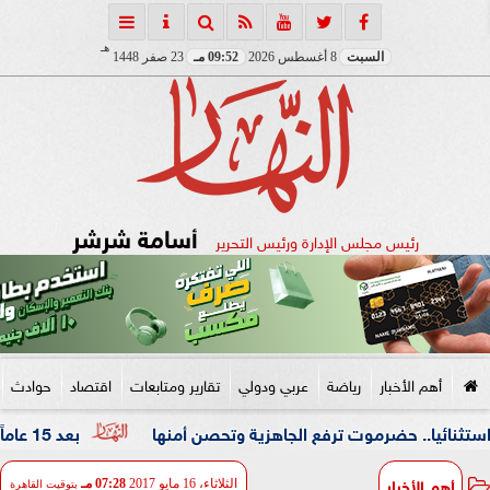
هـ
السبت
8 أغسطس 2026
09:52 مـ
23 صفر 1448
أسامة شرشر
رئيس مجلس الإدارة ورئيس التحرير
أهم الأخبار
رياضة
عربي ودولي
تقارير ومتابعات
اقتصاد
حوادث
. حضرموت ترفع الجاهزية وتحصن أمنها
بعد 15 عاماً من الغياب.. المجلس الثقافي البريطاني شريكاً لمهرجان القاهرة للمسرح التجريبي
أهم الأخبار
الثلاثاء، 16 مايو 2017
07:28 مـ
بتوقيت القاهرة