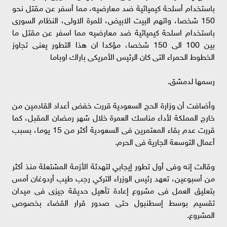
باستخدام أسلحة كيميائية ضد معارضيه، مما أسفر عن مقتل نحو
150 شخصا، واتهم البيت الابيض، للمرة الاولى، النظام السورى
باستخدام اسلحة كيميائية ضد معارضيه مما اسفر عن مقتل ما
بين 100 الى 150 شخصا، مؤكدا ان هذا التطور يعنى تجاوز
الخطوط الحمراء التى كان الرئيس الأمريكى باراك اوباما
رسمها لدمشق.
وأضافت أن وزارة الحج السعودية قررت خفض أعداد القادمين من
خارج المملكة لأداء مناسك العمرة خلال شهر رمضان المقبل، كما
قررت عدم بقاء المعتمرين فى السعودية أكثر من 15 يوما، بسبب
أعمال التوسعة الجارية فى الحرم.
وقالت إنه وفى أول تطور إيجابي لتهدئة الأزمة المشتعلة منذ أكثر
من أسبوعين، تعهد رئيس الوزراء التركي رجب طيب أردوغان أمس
بتعليق العمل فى مشروع إعادة تأهيل حديقة جيزى فى ميدان
تقسيم بوسط إسطنبول حتى صدور قرار القضاء بخصوص
المشروع.