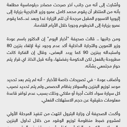
وأشارت إلى أنه من جانب آخر صرحت مصادر دبلوماسية مطلعة
بأنه من المنتظر أن يقوم محمد كامل عمرو وزير الخارجية بزيارة إلى
إثيوبيا الاسبوع المقبل مرجحة أن تتم الزيارة غدا وبعد غد..كما يقوم
عمرو بزيارة إلى الخرطوم وجوبا خلال الأيام القادمة.
ومن جانبها .. قالت صحيفة "أخبار اليوم" إن الدكتور باسم عودة
وزير التموين والتجارة الداخلية أكد عدم وجود نية لإلغاء بنزين 80
واستبداله ببنزين 90 كما يردد البعض، وقال إن الفكرة كانت
مطروحة بالفعل لكن الحكومة رفضتها، وأنه قبل اتخاذ اي قرار يتم
حوار مجتمعي بشأنه.
وأضاف عودة - في تصريحات خاصة للأخبار - أنه لم يتم بعد تحديد
موعد توزيع البنزين والسولار بنظام الحصص ولم يتم تحديد نصيب
كل سيارة سواء كانت أجرة أو ملاكي وذلك بسبب عدم توافر قاعدة
معلومات حقيقية عن حجم الاستهلاك الفعلي.
وأكدت الصحيفة أن وزارة البترول انتهت من تنفيذ المرحلة الأولي
لمشروع ضبط منظومة توزيع الوقود من خلال تداول البنزين
والسولار بالكروت الذكية وكذا شحن وتفريغ الوقود من