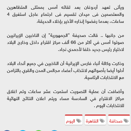
ويأتى تعهد أردوغان بعد لقائه أمس بممثلى المتظاهرين
والمعتصمين فى ميدان تقسيم فى اجتماع عاجل استغرق 4
ساعات، بعدما رفضوا إنذاره الأخير بإخلاء الحديقة.
من جانبها .. قالت صحيفة "الجمهورية" إن الناخبين الإيرانيين
صوتوا أمس في أكثر من 66 ألف مركز اقتراع داخل وخارج البلاد
لاختيار رئيس جديد خلفا لأحمدي نجاد.
وذكرت وكالة أنباء فارس الإيرانية أن الناخبين في جميع أنحاء البلاد
أدلوا أيضا بأصواتهم لانتخاب أعضاء مجالس المدن والقري بالتزامن
مع الانتخابات الرئاسية.
وأضافت أن عملية التصويت استمرت عشر ساعات وتم اغلاق
مراكز الاقتراع في السادسة مساء ويتم اعلان النتائج النهائية
للانتخابات اليوم .
صحافة
القاهرة
اليوم