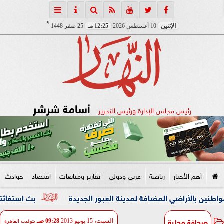
هـ
الإثنين
10 أغسطس 2026
12:25 مـ
25 صفر 1448
أسامة شرشر
رئيس مجلس الإدارة ورئيس التحرير
أهم الأخبار
رياضة
عربي ودولي
تقارير ومتابعات
اقتصاد
حوادث
 المضافة لمدينة العبور الجديدة
بث استغاثته وأرسل «اللوك
صحافة محلية
السبت، 15 يونيو 2013
09:28 صـ
بتوقيت القاهرة