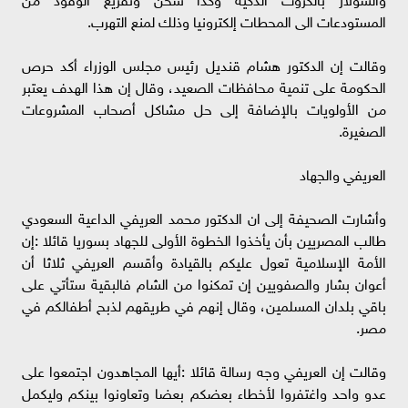
المستودعات الى المحطات إلكترونيا وذلك لمنع التهرب.
وقالت إن الدكتور هشام قنديل رئيس مجلس الوزراء أكد حرص
الحكومة على تنمية محافظات الصعيد، وقال إن هذا الهدف يعتبر
من الأولويات بالإضافة إلى حل مشاكل أصحاب المشروعات
الصغيرة.
العريفي والجهاد
وأشارت الصحيفة إلى ان الدكتور محمد العريفي الداعية السعودي
طالب المصريين بأن يأخذوا الخطوة الأولى للجهاد بسوريا قائلا :إن
الأمة الإسلامية تعول عليكم بالقيادة وأقسم العريفي ثلاثا أن
أعوان بشار والصفويين إن تمكنوا من الشام فالبقية ستأتي على
باقي بلدان المسلمين، وقال إنهم في طريقهم لذبح أطفالكم في
مصر.
وقالت إن العريفي وجه رسالة قائلا :أيها المجاهدون اجتمعوا على
عدو واحد واغتفروا لأخطاء بعضكم بعضا وتعاونوا بينكم وليكمل