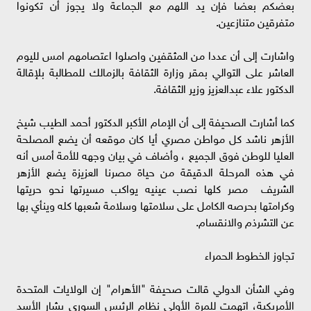
بعضكم بعضا فإن يد اللهم مع الجماعة ولا يجوز أن تكونوا
متفرقين متنازعين.
واشارت إلى أن عددا من المثقفين واصلوا اعتصامهم امس لليوم
العاشر على التوالي بمقر وزارة الثقافة بالزمالك للمطالبة بلإقالة
الدكتور علاء عبدالعزيز وزير الثقافة.
كما أشارت الصحيفة إلى أن الإمام الأكبر الدكتور أحمد الطيب شيخ
الأزهر ناشد كل مواطن مصري أيا كان موقعه أن يضع المصلحة
العليا للوطن فوق الجميع ، وأضاف في بيان وجهه للأمة أمس أنه
في هذه المرحلة الدقيقة من حياة مصرنا العزيزة يضع الأزهر
الشريف مصر كلها نصب عينيه يواكب مسيرتها نحو حريتها
وكرامتها بحرصه الكامل على سلامتها وسلامة شعبها كله وينأي بها
عن التشرذم والانقسام.
تجاوز الخطوط الحمراء
وفي الشأن الدولي قالت صحيفة "الأهرام" إن الولايات المتحدة
الأمريكية، اتهمت للمرة الأولى نظام الرئيس السورى بشار الأسد