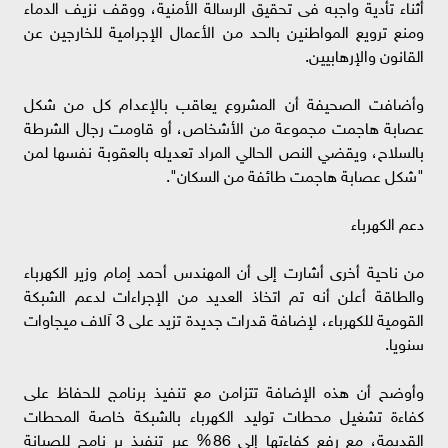
أثناء تأدية واجبه فى تحقيق الرسالة الأمنية، ووقف نزيف الدماء
ومنع ترويع المواطنين بالحد من الأعمال الإجرامية للخارجين عن
القانون والإرهابيين.
وأضافت الصحيفة أن المشروع يعاقب بالإعدام كل من شكل
عصابة هاجمت مجموعة من الأشخاص، أو قاومت رجال الشرطة
بالسلاح، ويقضي النص الحالي المراد تعديله بالعقوبة نفسها لمن
"شكل عصابة هاجمت طائفة من السكان".
دعم الكهرباء
من ناحية أخرى أشارت إلى أن المهندس أحمد إمام وزير الكهرباء
والطاقة أعلن أنه تم اتخاذ العديد من الإجراءات لدعم الشبكة
القومية للكهرباء، لإضافة قدرات جديدة تزيد على 3 آلاف ميجاوات
سنويا.
وأوضح أن هذه الإضافة تتزامن مع تنفيذ برنامج للحفاظ على
كفاءة تشغيل محطات توليد الكهرباء بالشبكة خاصة المحطات
القديمة، مع رفع كفاءتها إلى 86% عبر تنفيذ بر نامج للصيانة