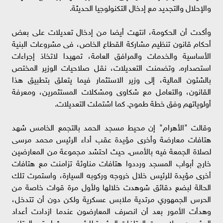
والإحلال والتجديد مع إدخال التكنولوجيا الحديثة.
وأكدت أن الحكومة، انتهت أيضا من إدخال تعديلات على بعض
أحكام قانون تنظيم مشاركة القطاع الخاص، فى مشروعات البنية
الأساسية والخدمات والمرافق العامة، تمهيدا لاتخاذ إجراءات
استصداره. وتضمنت التعديلات، نقل صلاحيات الوزير المختص
بالشئون المالية، إلى وزير الاستثمار فيما يتعلق بتطبيق هذا
القانون، والتعامل مع شكاوى ومشكلات المستثمرين، ومعرفة
أولوياتهم وفق خطة طموح. كما اشتملت التعديلات.
وقالت "الأهرام" إن محيط مسجد الحمد بالتجمع الخامس شهد
هتافات معارضة وأخرى مؤيدة عقب أداء الرئيس محمد مرسى
لصلاة الجمعة فيه بالأمس. حيث احتشد مجموعة من المعارضين
خارج أبواب المسجد ورددوا هتافات مناوئة تزامنت مع هتافات
أخرى مؤيدة للرئيس خلال خروجه وركوبه السيارة، واستمرت تلك
الحالة لبضع دقائق شوهدت خلالها ولأول مرة قوات خاصة من
الحرس الجمهوري مرتدية ملابس عسكرية ولكن دون أن تتدخل،
وهدأت الأمور بعد أن انصرف المعارضون عندما ازدادت أعداد
المؤيدين وعلا صوت الهتافات المؤيدة للرئيس حيث استمر الهتاف