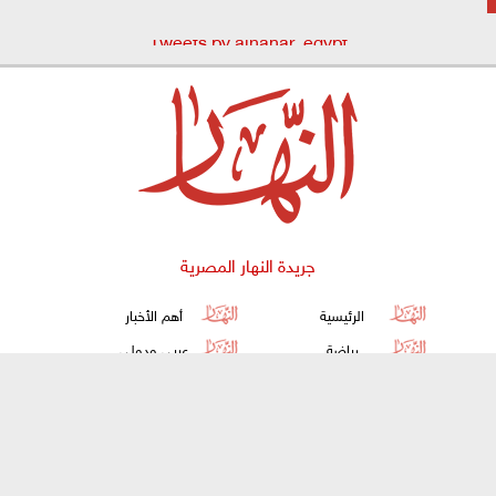
Tweets by alnahar_egypt
جريدة النهار المصرية
الرئيسية
أهم الأخبار
رياضة
عربي ودولي
تقارير ومتابعات
اقتصاد
حوادث
فن
⇡
ثقافة
المحافظات
مقالات
منوعات