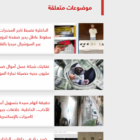
موضوعات متعلقة
الداخلية تضبط تاجر المخدرات
سقوط عاطل يدير صفحة لترو
عبر السوشيال ميديا بالقل
مليون جنيه حصيلة تجارة الموا
حقيقة اتهام سيدة بتسهيل أعم
للآداب.. الداخلية: خلافات جي
كاميرات بالإسكندرية
ضرب نار في حلوان.. الداخل