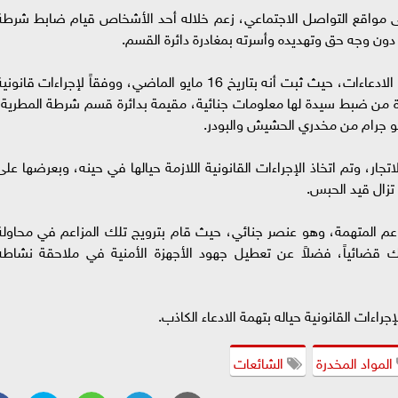
ى مواقع التواصل الاجتماعي، زعم خلاله أحد الأشخاص قيام ضابط شرطة
ون وجه حق وتهديده وأسرته بمغادرة دائرة القسم.
وأوضحت الوزارة أنه بالفحص تبين عدم صحة تلك الادعاءات، حيث ثبت أنه بتاريخ 16 مايو الماضي، ووفقاً لإجراءات قانون
هرة من ضبط سيدة لها معلومات جنائية، مقيمة بدائرة قسم شرطة المطرية،
تجار، وتم اتخاذ الإجراءات القانونية اللازمة حيالها في حينه، وبعرضها على
 تزال قيد الحبس.
و عم المتهمة، وهو عنصر جنائي، حيث قام بترويج تلك المزاعم في محاولة
 قضائياً، فضلاً عن تعطيل جهود الأجهزة الأمنية في ملاحقة نشاطه
راءات القانونية حياله بتهمة الادعاء الكاذب.
المواد المخدرة
الشائعات