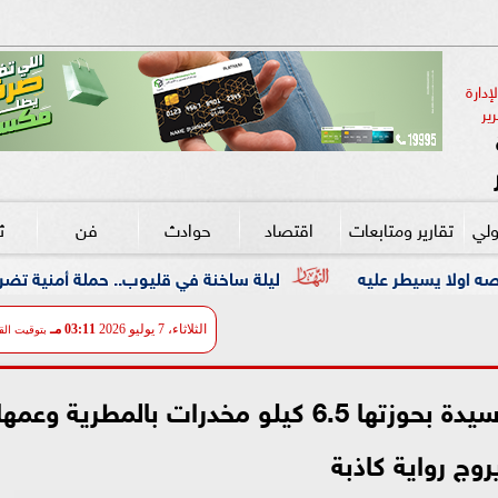
دارة 
ير
ولي
تقارير ومتابعات
اقتصاد
حوادث
فن
ث
ليلة ساخنة في قليوب.. حملة أمنية تضرب معاقل الخارجين عن
الثلاثاء، 7 يوليو 2026
03:11 مـ
بتوقيت الق
الداخلية تكشف الحقيقة.. ضبط سيدة بحوزتها 6.5 كيلو مخدرات بالمطرية وعمه
روج رواية كاذبة