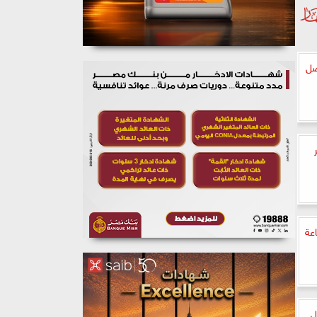
صل
عة
ل