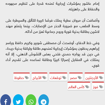
إمام عاشور بمؤشرات إيجابية تمنحه قدرة على تنظيم مجهوده
والحفاظ على جاهزيته.
وأضافت أن مروان عطية يملك فرصًا كبيرة للتألق والسيطرة على
وسط الملعب مع ضرورة الحذر من الإصابات، بينما يتمتع مهند
لاشين بطاقة بدنية قوية وروح جماعية تعزز من أدائه.
وفي خط الدفاع، أوضحت أن مصطفى شوبير وكريم حافظ وياسر
إبراهيم يحظون بمؤشرات إيجابية تمنحهم طاقة ولياقة بدنية جيدة،
في حين قد يواجه حمدي فتحي بعض التشوش الذهني، إلا أنه
يمتلك في المقابل إصرارًا كبيرًا وطاقة تساعده على تقديم أداء
قوي.
الأرجنتين
مصر
توقعات
الأبراج
حظوظ
فوز
كأس العالم