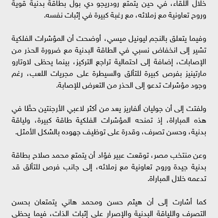
خلال اللقاء، في حين يتمتع رودريجو دي بول بطاقة بدنية قوية
وروح تعاونية مع زملائه، مع رغبة كبيرة في إثبات نفسه.
وفيما يتعلق بالنجم ليونيل ميسي، أوضحت أن المؤشرات الفلكية
تشير إلى انخفاض نسبي في الطاقة البدنية مع ضرورة الحذر من
الإصابات، إضافة إلى احتمالية تراجع التركيز، بينما يحظى لاوتارو
مارتينيز بفرص كبيرة للتألق والسيطرة على مجريات اللعب، رغم
وجود مؤشرات تدعو إلى الحذر من التعرض للإصابة.
ولفتت إلى أن جوليان ألفاريز يعد من أكثر لاعبي الأرجنتين حظًا في
هذه المباراة، إذ تمنحه المؤشرات الفلكية طاقة كبيرة، ولياقة
بدنية، وحسن تصرف، وقدرة على توظيف جهوده بالشكل الأمثل.
وعن منتخب مصر، توقعت عبير فؤاد أن يتمتع محمد صلاح بطاقة
بدنية جيدة وروح تعاونية مع زملائه، إلى جانب فرص للتألق قد
تدعمه خلال المباراة.
كما أشارت إلى أن هيثم حسن ومحمد هاني يتمتعان بحسن
التصرف واللياقة البدنية والإصرار على إثبات الذات، فيما يحظى