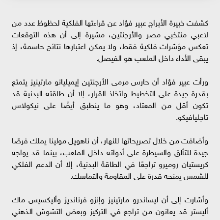
كشفت خبيرة الأبراج عبير فؤاد عن قراءتها الفلكية لحظوظ عدد من
لاعبي منتخبي مصر والأرجنتين، مشيرة إلى أن هذه التوقعات
تعكس مؤشرات فلكية فقط، ولا يمكن اعتبارها نتائج حاسمة، إذ
يبقى الأداء داخل الملعب هو الفيصل.
ورأت عبير فؤاد أن حارس مرمى الأرجنتين إيميليانو مارتينيز يتمتع
بقدرة جيدة على التخطيط واتخاذ القرار، إلا أن طاقته البدنية قد
تكون أقل من المعتاد، وهو ما ينطبق أيضًا على نيكولاس
تاجليافيكو.
وأضافت من خلال تصريحاتها للنهار، أن ناهويل مولينا يملك فرصًا
جيدة للتألق والسيطرة على أدواته داخل الملعب، بينما قد يواجه
كريستيان روميرو تراجعًا في الطاقة البدنية، إلا أن الدعم الفلكي
للشمس يمنحه قدرة على المقاومة والتماسك.
وأشارت إلى أن ليساندرو مارتينيز وإنزو فرنانديز وأليكسيس ماك
أليستر قد يعانون من تراجع في التركيز وبعض التشوش الذهني