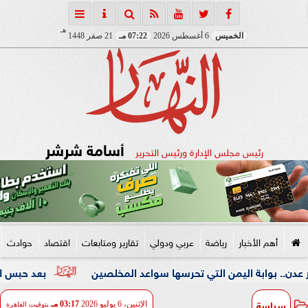
هـ
الخميس
6 أغسطس 2026
07:22 مـ
21 صفر 1448
أسامة شرشر
رئيس مجلس الإدارة ورئيس التحرير
أهم الأخبار
رياضة
عربي ودولي
تقارير ومتابعات
اقتصاد
حوادث
ة اليمن التي تحرسها سواعد المخلصين
بعد حبس المتهم 4 أيام.. دفن جثمان الأب المقتول على يد ابنه بالإسكندرية
سياسة
الإثنين، 6 يوليو 2026
03:17 مـ
بتوقيت القاهرة