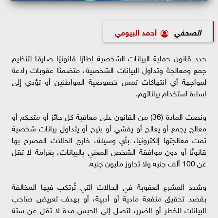
الصحفي
أحمد البيومي
حدد قانون حماية البيانات الشخصية إطارًا قانونيًا صارمًا لتنظيم
جمع ومعالجة وتداول البيانات الشخصية، متضمنًا عقوبات رادعة
لمواجهة أي انتهاكات تمس خصوصية المواطنين أو تؤدي إلى
إساءة استخدام بياناتهم.
ونصت المادة (36) من القانون على معاقبة كل حائز أو متحكم أو
معالج يجمع أو يعالج أو يفشي أو يتيح أو يتداول بيانات شخصية
تمت معالجتها إلكترونيًا، بأي وسيلة، خارج الحالات المصرح بها
قانونًا أو دون موافقة الشخص المعني بالبيانات، بغرامة لا تقل
عن 100 ألف جنيه ولا تجاوز مليون جنيه.
وشدد المشرع العقوبة في الحالات التي تُرتكب فيها المخالفة
بقصد تحقيق منفعة مادية أو أدبية، أو بهدف تعريض صاحب
البيانات للخطر أو الضرر، لتصل إلى الحبس مدة لا تقل عن ستة