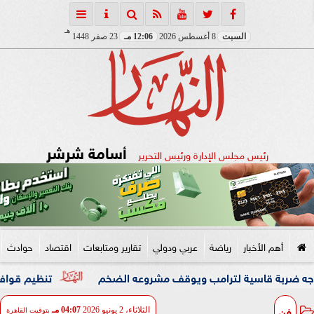
هـ
السبت
8 أغسطس 2026
12:06 مـ
23 صفر 1448
أسامة شرشر
رئيس مجلس الإدارة ورئيس التحرير
أهم الأخبار
رياضة
عربي ودولي
تقارير ومتابعات
اقتصاد
حوادث
سية لترامب ويوقف مشروعه الضخم
تنظيم قوافل دعوية بمساج
فن
الثلاثاء، 2 يونيو 2026
04:07 مـ
بتوقيت القاهرة