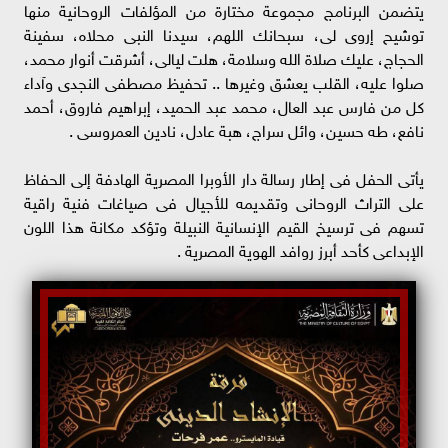
يتضمن البرنامج مجموعة مختارة من المؤلفات الروحانية منها
توشيح إروى لى، سبحانك اللهم، سيدنا النبى محلاه، سفينة
الحجاج، عليك صلاة الله وسلامة، هلت ليالى، أشرقت أنوار محمد،
صلوا عليه، القلب يعشق وغيرها .. تحفيظ مصطفى النجدى وآداء
كل من فارس عبد العال، محمد عبد الحميد، إبراهيم فاروق، أحمد
نافع، طه حسين، وائل سراج، هبة عادل، نادين العمروسى .
يأتى الحفل فى إطار رسالة دار الأوبرا المصرية الهادفة إلى الحفاظ
على التراث الروحانى وتقديمه للأجيال فى صياغات فنية راقية
تسهم فى ترسيخ القيم الإنسانية النبيلة وتؤكد مكانة هذا اللون
الإبداعى كأحد أبرز روافد الهوية المصرية .