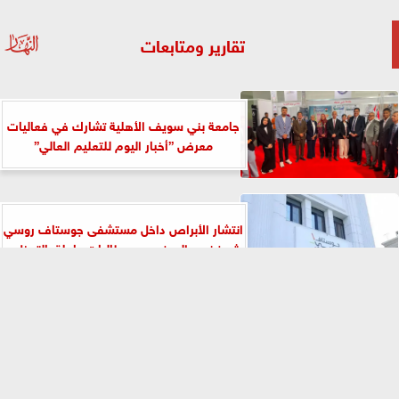
تقارير ومتابعات
جامعة بني سويف الأهلية تشارك في فعاليات
معرض ”أخبار اليوم للتعليم العالي”
انتشار الأبراص داخل مستشفى جوستاف روسي
يثير غضب المرضى.. ومطالبات عاجلة بالتدخل...
⇡
إمام مسجد السيدة نفيسة: «الخلوة في الجلوة»
منهج الإمام جابر الجازولي.. والقلب...