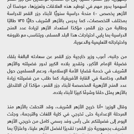
أسهموا بدور مهم في توطيد هذه العلاقات وتعزيزها، موضحًا أن
الأزهر يخصص ٤٠ منحة دراسية سنويًّا لأبناء جزر القمر للدراسة
بمختلف التخصصات، كما يدرس بالأزهر الشريف حاليًّا ٧٣٥ طالبًا
وطالبة من جزر القمر، مؤكدًا استعداد الأزهر لزيادة عدد المنح
الدراسية بما يلبي احتياجات هذا البلد المسلم، ويتناسب مع ظروفه
واحتياجاته التعليمية والدعوية.
من جانبه، أعرب وزير خارجية جزر القمر عن سعادته البالغة بلقاء
فضيلة الإمام الأكبر، وتقدير بلاده الكبير لدور فضيلته والأزهر
الشريف في خدمة قضايا الأمة الإسلامية، ودعم المسلمين حول
العالم، وخاصة في القارة الأفريقية. كما طلب من فضيلته زيادة
عدد المنح الأزهرية المخصصة لأبناء جزر القمر، مؤكدًا أن الالتحاق
بالأزهر يمثل حلمًا وشرفًا كبيرًا لأبناء بلاده.
وقال الوزير: «أنا خريج الأزهر الشريف، وقد التحقت بالأزهر منذ
المرحلة الإعدادية حتى تخرجي في كلية اللغات والترجمة، وجئت
اليوم إلى فضيلتكم على رأس وفد رسمي كامل من خريجي الأزهر
الشريف بجمهورية جزر القمر؛ تقديرًا لفضل الأزهر علينا، واعتزازًا بما