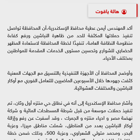
هالة ياقوت
أكد المهندس أيمن عطية محافظ الإسكندرية،أن المحافظة تواصل
تنفيذ حملاتها المكثفة للحد من ظاهرة النباشين ورفع كفاءة
منظومة النظافة العامة، تنفيذًا لخطة المحافظة لاستعادة المظهر
الحضاري للشوارع وتحسين مستوى الخدمات المقدمة للمواطنين
بمختلف الأحياء.
وأوضح المحافظ أن الأجهزة التنفيذية بالتنسيق مع الجهات المعنية
كثفت جهودها خلال الأسبوعين الماضيين للتعامل الفوري مع أوكار
النباشين والمخلفات العشوائية.
وأشار محافظ الإسكندرية إلى أنه في نطاق حي منتزه أول وثان، تم
تنفيذ حملات موسعة من قبل شرطة المسطحات المائية و شركة
نهضة مصر و احياء منتزه و الجمرك ، وقد أسفرت عن رفع وإزالة
أوكار النباشين بعدد من المناطق، شملت مناطق ميرزا، وعزبة
البحر، ومحمد متولي الشعراوي، وعزبة 500، وذلك ضمن خطة
متكاملة للقضاء على التجمعات العشوائية وتحسين مستوى