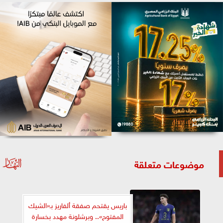
موضوعات متعلقة
باريس يقتحم صفقة ألفاريز بـ«الشيك
المفتوح».. وبرشلونة مهدد بخسارة