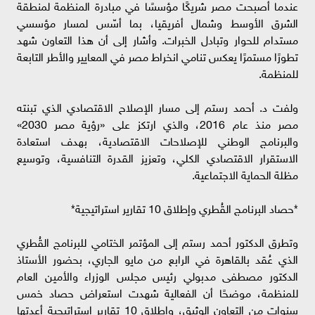
عندما أصبحت مصر شريكًا مؤسسًا في مبادرة المنظمة لمنطقة
الشرق الأوسط وشمال أفريقيا، بما أسّس لمسار مؤسسي
مستدام للحوار وتبادل الخبرات. وأشار إلى أن هذا التعاون شهد
تطورًا مستمرًا يعكس تنامي انخراط مصر في المعايير والأطر التابعة
للمنظمة.
ولفت د. أحمد رستم إلى مسار الإصلاح الاقتصادي الذي تبنته
مصر منذ عام 2016، والذي ارتكز على «رؤية مصر 2030»
والبرنامج الوطني للإصلاحات الاقتصادية، بهدف استعادة
الاستقرار الاقتصادي الكلي، وتعزيز القدرة التنافسية، وتوسيع
مظلة الحماية الاجتماعية.
*حصاد البرنامج القُطري وإطلاق 10 تقارير استراتيجية*
وتطرق الدكتور أحمد رستم إلى المؤتمر الختامي للبرنامج القُطري
الذي عُقد بالقاهرة في الرابع من مايو الجاري، بحضور الأستاذ
الدكتور مصطفى مدبولي رئيس مجلس الوزراء والأمين العام
للمنظمة، موضحًا أن الفعالية شهدت استعراض حصاد خمس
سنوات من التعاون الوثيق، وإطلاق 10 تقارير استراتيجية أعدتها