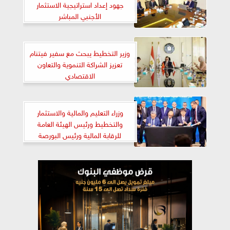
جهود إعداد استراتيجية الاستثمار
الأجنبي المباشر
وزير التخطيط يبحث مع سفير فيتنام
تعزيز الشراكة التنموية والتعاون
الاقتصادي
وزراء التعليم والمالية والاستثمار
والتخطيط ورئيس الهيئة العامة
للرقابة المالية ورئيس البورصة
يشهدون انطلاق منهج الثقافة المالية
للصف الثاني الثانوي من داخل
البورصة