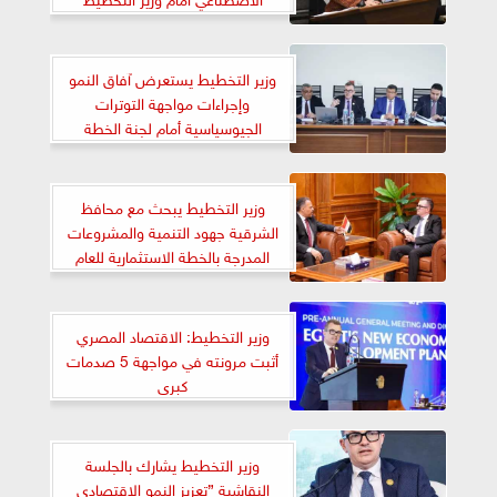
وزير التخطيط يستعرض آفاق النمو
وإجراءات مواجهة التوترات
الجيوسياسية أمام لجنة الخطة
والموازنة بمجلس النواب
وزير التخطيط يبحث مع محافظ
الشرقية جهود التنمية والمشروعات
المدرجة بالخطة الاستثمارية للعام
المالي ٢٠٢٧/٢٠٢٦
وزير التخطيط: الاقتصاد المصري
أثبت مرونته في مواجهة 5 صدمات
كبرى
وزير التخطيط يشارك بالجلسة
النقاشية ”تعزيز النمو الاقتصادي