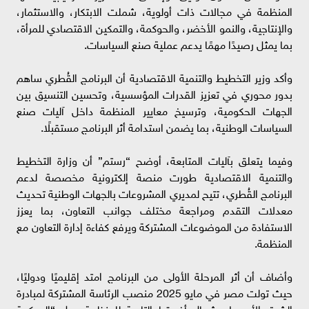
المنظمة في مجالات ذات أولوية، شملت الابتكار، والاستثمار،
والإنتاجية، والنمو الأخضر، والحوكمة، والتمكين الاقتصادي للمرأة،
بما يمثل رصيدًا مهمًا يدعم عملية صنع السياسات.
وأكد وزير التخطيط والتنمية الاقتصادية أن البرنامج القُطري ساهم
بدور محوري في تعزيز القدرات المؤسسية، وتحسين التنسيق بين
الجهات الحكومية، وترسيخ معايير المنظمة داخل آليات صنع
السياسات الوطنية، بما يضمن استدامة أثر البرنامج مستقبلًا.
وفيما يتعلق بآليات المتابعة، أوضح “رستم” أن وزارة التخطيط
والتنمية الاقتصادية طورت منصة إلكترونية مخصصة لدعم
البرنامج القُطري، تتيح لمديري المشروعات بالجهات الوطنية تحديث
معدلات التقدم ومراجعة مختلف جوانب التعاون، بما يعزز
الاستفادة من الموضوعات المشتركة ويرفع كفاءة إدارة التعاون مع
المنظمة.
وأضاف أن أثر المرحلة الأولى من البرنامج امتد إقليميًا ودوليًا،
حيث تولت مصر في مايو 2025 منصب الرئاسة المشتركة لمبادرة
الشرق الأوسط وشمال أفريقيا التابعة للمنظمة حول “الحوكمة