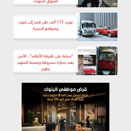
للسوق السوداء
توريد 117 ألف طن قمح إلى شون
وصوامع البحيرة
“سرقة على طريقة الأفلام”.. الأمن
يعيد سيارة مسروقة ويضبط المتهم
بطوخ