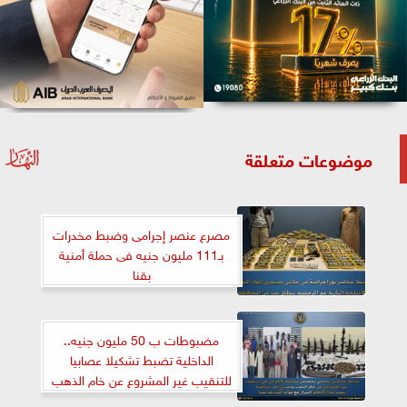
موضوعات متعلقة
مصرع عنصر إجرامى وضبط مخدرات
بـ111 مليون جنيه فى حملة أمنية
بقنا
مضبوطات ب 50 مليون جنيه..
الداخلية تضبط تشكيلا عصابيا
للتنقيب غير المشروع عن خام الذهب
بقنا