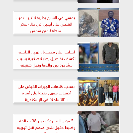
بيمشي في الشارع بطريقة تثير الذعر..
القبض على أجنبي في حالة سكر
بمنطقة عين شمس
اختلفوا على محصول الزرع.. الداخلية
تكشف تفاصيل إصابة صغيرة بسبب
مشاجرة بين والدها ونجل شقيقه
بدمياط
بسبب خلافات الجيرة.. القبض على
أصحاب مقهى تعدوا على أسرة
بـ”الأسلحة” في الإسكندرية
”تموين البحيرة”: تحرير 38 مخالفة
وضبط دقيق بلدي مدعم قبل تهريبه