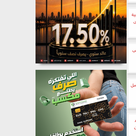
ية
ن
في
مل
ن