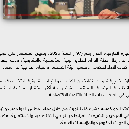
أصدر الدكتور محمد فريد صالح وزير الاستثمار والتجارة الخارجية، القرار رقم (197) لسنة 2026، بتعيين المستشار علي 
لك في إطار خطة الوزارة لتطوير البنية المؤسسية والتشريعية، ودعم جهود
فاءة الأداء الحكومي وتحسين بيئة الاستثمار والتجارة الخارجية في مصر.
رة الخارجية نحو الاستفادة من الكفاءات والخبرات القانونية المتخصصة، بما
ظيمية المرتبطة بالاستثمار، وتوفير بيئة أكثر استقرارًا وجاذبية لمجتمع
عي في الملفات ذات الصلة بالتنمية الاقتصادية.
متد لنحو خمسة عشر عامًا، تبلورت من خلال عمله بمجلس الدولة عبر دوائره
ي المبادئ والتشريعات المرتبطة بالنواحي الاقتصادية والاستثمارية، فضلًا
مل الجهات الحكومية والمؤسسات العامة.