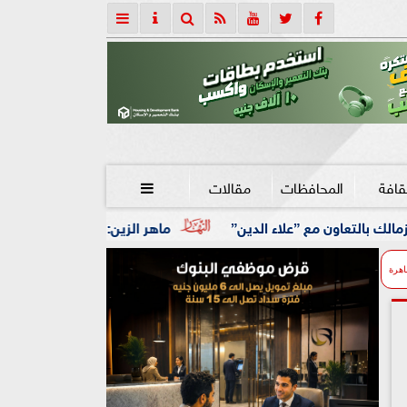
قافة
المحافظات
مقالات

ء الدين”
ماهر الزين: 25 حافلة تُعيد 1250 سودانيًا ضمن الفوج الـ41.. والالتزام بوثائق السفر عزز انسيابية العودة الطوعية
اهرة