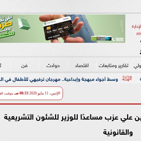
دارة 
ير
ولي
تقارير ومتابعات
اقتصاد
حوادث
فن
ث
مبهجة وإبداعية.. مهرجان ترفيهي للأطفال في الزمالك بالتعاون مع ”علا
الإثنين، 11 مايو 2026
08:53 صـ
بتوقيت الق
يين علي عزب مساعدًا للوزير للشئون التشريعية
والقانونية