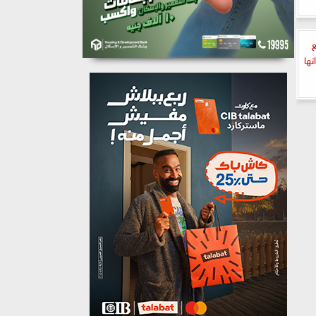
ع
تها