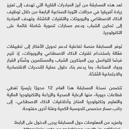
تعد هذه المسابقة من أبرز المبادرات القارية التي تهدف إلى تعزيز
ريادة أفريقيا في مجالات الثورة الصناعية الرابعة من خلال توظيف
الذكاء الاصطناعي والروبوتات والتقنيات الناشئة. وتهدف المبادرة
إلى تمكين الشباب ودعم مسارات تنموية شاملة قائمة على
التكنولوجيا.
توفر المسابقة منصة تفاعلية لدعم تحويل الأفكار إلى تطبيقات
فعّالة باستخدام تقنيات الذكاء الاصطناعي والروبوتات، إذ تتيح
فرصًا للتواصل بين المبتكرين الشباب والمستثمرين وصُنّاع القرار
ورواد الصناعة، بما يدعم بناء حلول عملية للتحديات الاقتصادية
والاجتماعية المُلحّة.
تتضمن نسخة المسابقة هذا العام 12 محورًا رئيسيًا تغطي
قطاعات حيوية، منها الرعاية الصحية والزراعة والتكنولوجيا المالية
والتعليم وتكنولوجيا المناخ وأخلاقيات الذكاء الاصطناعي، إلى
جانب مسار مخصص للحوسبة الكمية وفئة أخرى مفتوحة.
ولمزيد من المعلومات حول المسابقة يرجى الدخول على الرابط:
https://ele-vate.co.za/african-youth-in-artificial-