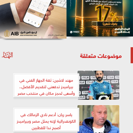
موضوعات متعلقة
مهند لاشين: ثقة الجهاز الفني في
بيراميدز تدفعني لتقديم الأفضل..
وأسعى لحجز مكان في منتخب مصر
ياسر ريان: أدعم نادي الزمالك في
الكونفدرالية لإنه يمثل مصر وبيراميدز
أصبح ندا للقطبين