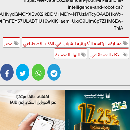
intelligence-and-robotics?
AjExAHNydGMGYXBwX2lkDDM1MDY4NTUzMTcyOAABHkWx-
o9fFmFEY57ULABTIU16wXiK_aem_UxrC9Ujm8p7ZHM6Ew-
ThIA
مسابقة الرئاسة الأفريقية للشباب في الذكاء الاصطناعي
مصر
الذكاء الاصطناعي
النهار المصرية