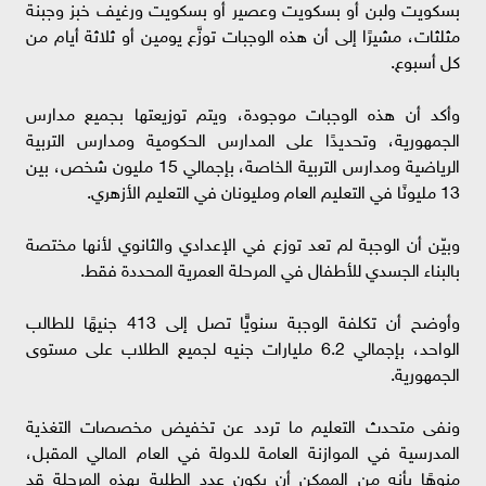
بسكويت ولبن أو بسكويت وعصير أو بسكويت ورغيف خبز وجبنة
مثلثات، مشيرًا إلى أن هذه الوجبات توزَّع يومين أو ثلاثة أيام من
كل أسبوع.
وأكد أن هذه الوجبات موجودة، ويتم توزيعتها بجميع مدارس
الجمهورية، وتحديدًا على المدارس الحكومية ومدارس التربية
الرياضية ومدارس التربية الخاصة، بإجمالي 15 مليون شخص، بين
13 مليونًا في التعليم العام ومليونان في التعليم الأزهري.
وبيّن أن الوجبة لم تعد توزع في الإعدادي والثانوي لأنها مختصة
بالبناء الجسدي للأطفال في المرحلة العمرية المحددة فقط.
وأوضح أن تكلفة الوجبة سنويًّا تصل إلى 413 جنيهًا للطالب
الواحد، بإجمالي 6.2 مليارات جنيه لجميع الطلاب على مستوى
الجمهورية.
ونفى متحدث التعليم ما تردد عن تخفيض مخصصات التغذية
المدرسية في الموازنة العامة للدولة في العام المالي المقبل،
منوهًا بأنه من الممكن أن يكون عدد الطلبة بهذه المرحلة قد