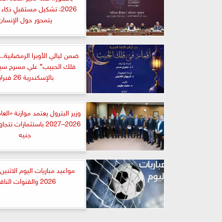
2026: تشكيل مستقبلٍ ذكا
يتمحور حول الإنسان
ضمن ليالي الأوبرا الرمضانية..
فلك الحبيب” علي مسرح سي
بالإسكندرية 26 فبراير
وزير البترول يعتمد موازنة «العا
جنيه
2026 والقنوات الناقلة