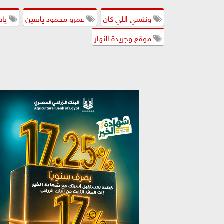
وننسي اللي كان
عمرو محمود ياسين
ياس
موقع وجريدة النهار