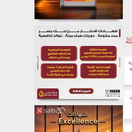
ة
ة
ي