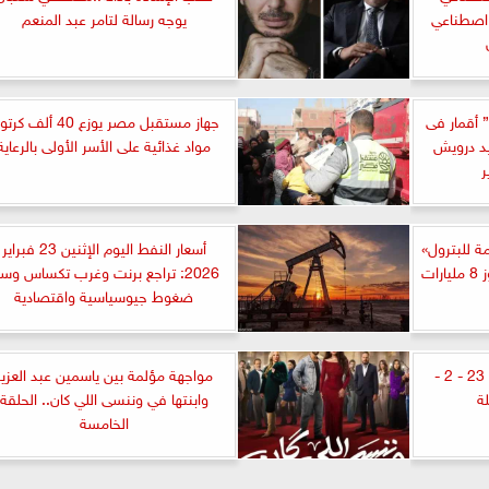
ء اصطناعي
يوجه رسالة لتامر عبد المنعم
” أقمار فى
جهاز مستقبل مصر يوزع 40 ألف ك
د درويش
مواد غذائية على الأسر الأولى بالرعاية
مة للبترول»
أسعار النفط اليوم الإثنين 23 فبراير
2026–2027 باستثمارات تتجاوز 8 مليارات
2026: تراجع برنت وغرب تكساس وس
ضغوط جيوسياسية واقتصادية
مواعيد مباريات اليوم الاثنين 23 - 2 -
مواجهة مؤلمة بين ياسمين عبد العزيز
وابنتها في وننسى اللي كان.. الحلقة
الخامسة