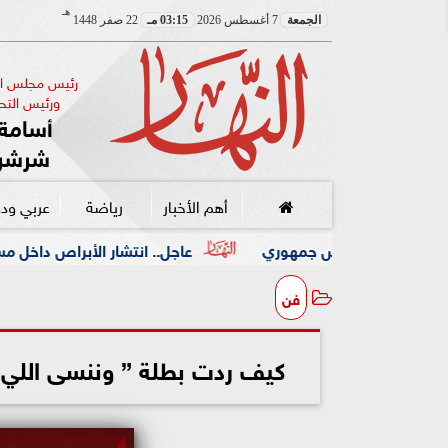
هـ
الجمعة
7 أغسطس 2026
03:15 مـ
22 صفر 1448
رئيس مجلس الإ
ورئيس التحر
أسامة 
شرشر
أهم الأخبار
رياضة
عربي ود
جمهوري
عاجل.. انتشار الأبراص داخل مستشفى جوستاف روسي 
فن
كيف ردت بطلة ” وننسى اللي ك