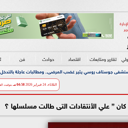
دارة 
ير
ولي
تقارير ومتابعات
اقتصاد
حوادث
فن
ث
يثير غضب المرضى.. ومطالبات عاجلة بالتدخل لحماية الأطفال ومرضى
الثلاثاء، 24 فبراير 2026
04:58 مـ
بتوقيت الق
ان ” علي الأنتقادات التى طالت مسلسلها ؟