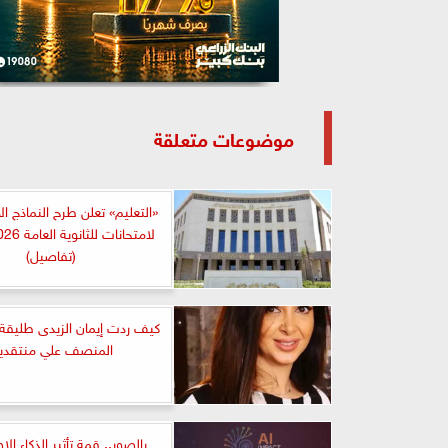
موضوعات متعلقة
«التعليم» تعلن طرح النماذج ال
(تفاصيل)
كيف ردت إيمان الزيدى طليقة
المنصف علي منتقديه
بالصور.. قمة تأثير الذكاء ا