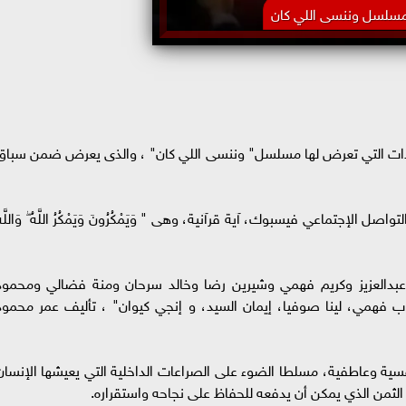
سلسل وننسى اللي كان
نتقادات التي تعرض لها مسلسل" وننسى اللي كان" ، والذى يعرض ضمن سباق
جتماعي فيسبوك، آية قرآنية، وهى " وَيَمْكُرُونَ وَيَمْكُرُ اللَّهُ ۖ وَاللَّهُ
بدالعزيز وكريم فهمي وشيرين رضا وخالد سرحان ومنة فضالي ومحمود
فهمي، لينا صوفيا، إيمان السيد، و إنجي كيوان" ، تأليف عمر محمود
فسية وعاطفية، مسلطا الضوء على الصراعات الداخلية التي يعيشها الإنسان
الثمن الذي يمكن أن يدفعه للحفاظ على نجاحه واستقراره.