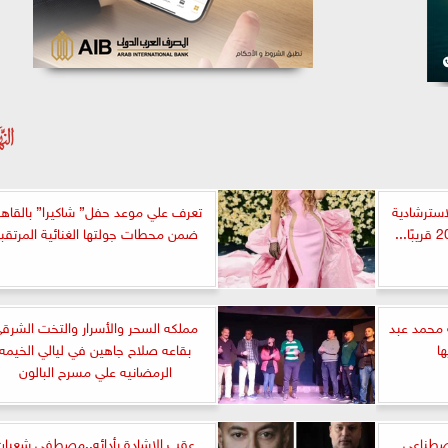
استرشادية
تعرف علي موعد حفل” شاكيرا” بالقاهر
لامتحانات للثانوية العامة 2026 قريبًا...
ضمن محطات جولتها الغنائية المرتقب
 محمد عبد
مملكه السحر والأسرار والتخت الشرق
ا
بقاعه صلاح جاهين في ليالي الخيمه
الرمضانيه علي مسرح البالون
لاصطناعي
عقب الإشادة بأدائه..مصطفي شعبان