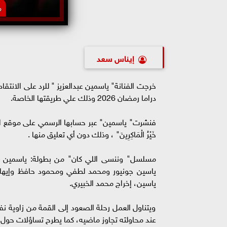
م
إيناس سعد
خرجت الفنانة" ياسمين عبدالعزيز " للرد على الا
دراما رمضان 2026 وذلك علي طريقتها الخاصة.
فنشرت" ياسمين" عبر حسابها الرسمي على موقع التواصل الإ
خَيْرُ الْمَاكِرِينَ" ، وذلك دون أي تعليق منها .
مسلسل" وننسى اللي كان" من بطولة: ياسمين ع
ياسين جونيور ومحمد لطفي ومحمود حافظ وإيهاب 
ياسين، إخراج محمد الخبيري.
ويتناول العمل رحلة الصعود إلى القمة من زاوية ن
عند محاولته تجاوز ماضيه، كما يطرح تساؤلات حول 