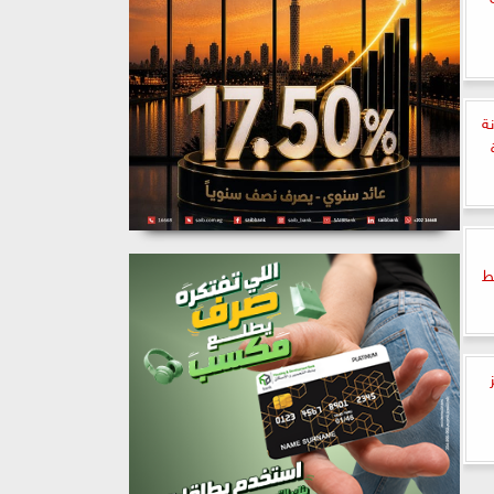
رتونة
ط