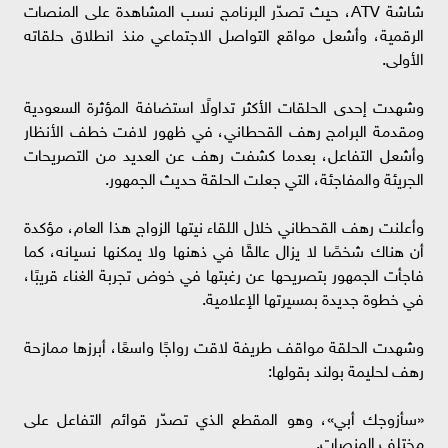
شاشة ATV، حيث تصدّر البرنامج نسب المشاهدة على المنصات
الرقمية، وأشعل مواقع التواصل الاجتماعي منذ انطلاق حلقاته
الأولى.
وشهدت إحدى الحلقات الأكثر تداولًا استضافة المؤثرة السعودية
ومقدمة البرامج رهف القحطاني، في ظهور لافت خطف الأنظار
وأشعل التفاعل، بعدما كشفت رهف عن العديد من التصريحات
الجريئة والمفاجئة، التي جعلت الحلقة حديث الجمهور.
وأعلنت رهف القحطاني خلال اللقاء نيتها الزواج هذا العام، مؤكدة
أن هناك شخصًا لا يزال عالقًا في ذهنها ولا يمكنها نسيانه، كما
فاجأت الجمهور بتصريحها عن رغبتها في خوض تجربة الغناء قريبًا،
في خطوة جديدة بمسيرتها الإعلامية.
وشهدت الحلقة مواقف طريفة لاقت رواجًا واسعًا، أبرزها ممازحة
رهف لحليمة بولند بقولها:
«سأزوجك أبي»، وهو المقطع الذي تصدّر قوائم التفاعل على
مختلف المنصات.