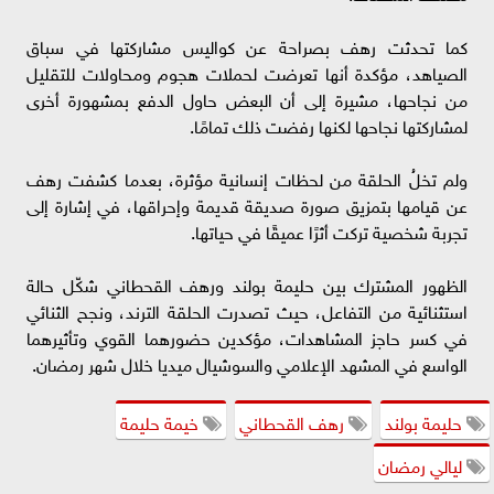
كما تحدثت رهف بصراحة عن كواليس مشاركتها في سباق
الصياهد، مؤكدة أنها تعرضت لحملات هجوم ومحاولات للتقليل
من نجاحها، مشيرة إلى أن البعض حاول الدفع بمشهورة أخرى
لمشاركتها نجاحها لكنها رفضت ذلك تمامًا.
ولم تخلُ الحلقة من لحظات إنسانية مؤثرة، بعدما كشفت رهف
عن قيامها بتمزيق صورة صديقة قديمة وإحراقها، في إشارة إلى
تجربة شخصية تركت أثرًا عميقًا في حياتها.
الظهور المشترك بين حليمة بولند ورهف القحطاني شكّل حالة
استثنائية من التفاعل، حيث تصدرت الحلقة الترند، ونجح الثنائي
في كسر حاجز المشاهدات، مؤكدين حضورهما القوي وتأثيرهما
الواسع في المشهد الإعلامي والسوشيال ميديا خلال شهر رمضان.
حليمة بولند
رهف القحطاني
خيمة حليمة
ليالي رمضان