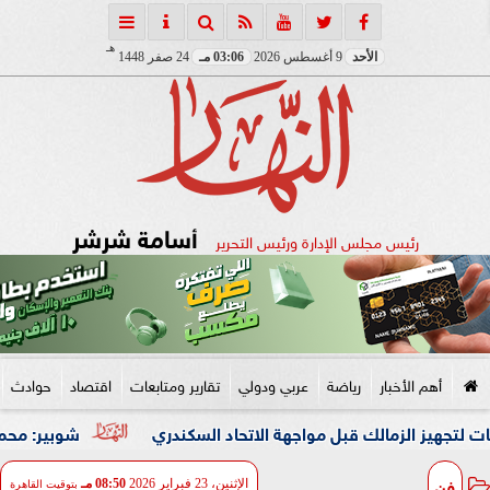
هـ
الأحد
9 أغسطس 2026
03:06 مـ
24 صفر 1448
أسامة شرشر
رئيس مجلس الإدارة ورئيس التحرير
أهم الأخبار
رياضة
عربي ودولي
تقارير ومتابعات
اقتصاد
حوادث
شوبير: محمد شريف كان ي
فن
الإثنين، 23 فبراير 2026
08:50 مـ
بتوقيت القاهرة