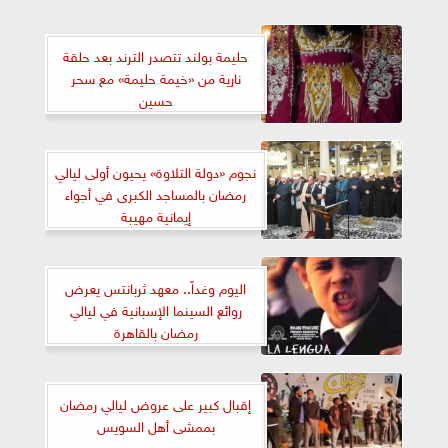
حليمة بولند تتصدر الترند بعد حلقة
نارية من «خيمة حليمة» مع سحر
حسين
نجوم «دولة التلاوة» يحيون أولى ليالي
رمضان بالمساجد الكبرى في أجواء
إيمانية مهيبة
اليوم وغداً.. معهد ثربانتس يعرض
روائع السينما الإسبانية في ليالي
رمضان بالقاهرة
إقبال كبير على عروض ليالي رمضان
بممشى أهل السويس