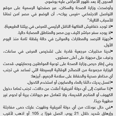
العدوى إلا بعد ظهور الأعراض عليه بوضوح.
وأوضحت وزارة الصحة والسكان، عبر صفحتها الرسمية على موقع
التواصل الاجتماعي «فيس بوك»، أن الوضع في مصر آمن تمامًا
للأسباب التالية:"
•لا توجد خفافيش الفاكهة الناقل الرئيسي للمرض في بيئتنا الطبيعية).
•لا يوجد سفر مباشر كثيف بين مصر والمناطق المصابة حاليا.
•أجهزة الترصد والمطارات والموانئ في حالة يقظة تامة منذ اليوم
الأول.
•لدينا مختبرات مرجعية قادرة على تشخيص المرض في ساعات،
وغرف عزل مجهزة على أعلى مستوى.
وفي إطار حرص وزارة الصحة على توعية المواطنين وحمايتهم، قدمت
الوزارة مجموعة من النصائح الوقائية البسيطة التي تساعد في تجنب
أي مخاطر صحية والحفاظ على سلامة الجميع، أبرزها:
•اغسل يديك دائمًا بالماء والصابون أو استخدم الكحول.
•إذا سافرت إلى أي دولة أفريقية أعلنت عن حالات، تجنب تماما دخول
الكهوف أو المناجم القديمة، ولا تتعامل مع حيوانات برية أو لحوم غير
مطهية جيدًا.
•في حال عودتك من أي دولة أفريقية وظهرت عليك حمى مفاجئة
وإرهاق شديد خلال 21 يوم، اتصل فورًا بـ 105 أو اذهب لأقرب