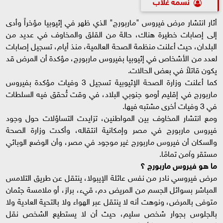
نسمه غلاب
أثار انتشار مرض فيروس "ماربورج" الذي ظهر في إثيوبيا مؤخراً وأدى
إلى إصابات خطيرة هناك، حالة من القلق والمخاوف في عديد من
البلدان، حيث أعلنت منظمة الصحة العالمية، منذ أيام، تسجيل إصابات
لعدد من الأشخاص في إثيوبيا بفيروس ماربورج، مؤكدة أن المرض قد
يكون قاتلاً في بعض الحالات.
كما أعلنت وزارة الصحة الإثيوبية تسجيل 3 وفيات مؤكدة بفيروس
ماربورج في إقليم أومو جنوبي البلاد، في وقت تُحقق فيه السلطات
في 3 وفيات أخرى مشتبه فيها.
ومع انتشار المخاوف بين المواطنين، تزايدت التساؤلات حول وجود
فيروس ماربورج في مصر وإمكانية انتقاله، وأكدت وزارة الصحة
والسكان أن فيروس ماربورج غير موجود في مصر، وأن الوضع الوبائي
مستقر وآمن تمامًا.
ما
هو
فيروس
ماربورج
؟
مرض فيروسي نادر من نفس عائلة الإيبولا، ينتقل عن طريق التلامس
المباشر بسوائل الجسم من المريض دم، قيء، براز، أو ملامسة جثمان
متوفى بالمرض، ونوهت أنه لا ينتقل عبر الهواء ولا بالتحية العادية ولا
بالجلوس بجوار شخص سليم، حيث أن لا يستطيع الشخص نقل