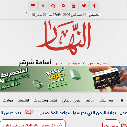
هـ
الخميس
6 أغسطس 2026
07:09 مـ
21 صفر 1448
أسامة شرشر
رئيس مجلس الإدارة ورئيس التحرير
أهم الأخبار
رياضة
عربي ودولي
تقارير ومتابعات
اقتصاد
حوادث
ليمن التي تحرسها سواعد المخلصين
بعد حبس المتهم 4 أيام.. دفن جثمان الأب المقتول على يد ابنه بالإسكندرية
منوعات
الأحد، 23 نوفمبر 2025
09:44 مـ
بتوقيت القاهرة