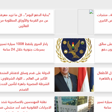
ة.. منتجات
”بداية الدفع اليوم”.. كل ما تريد معرفت
ض الكبرى
عن حج القرعة والأوراق المطلوبة من
الفائزين
على سائق
رادار المرور يلتقط 1008 سيارة تسير
دون دفع
بسرعات جنونية خلال 24 ساعة
استغلال الأطفال
الدولة على قدم وساق لافتتاح المتح
بالقاهرة
الأكبر في العالم .. اللواء الشرقاوي:
الشرطة المصرية جاهزة لتأمين الحد
الضخم
 الطرق تلتقط ”1129” سيارة تسير
نقابة المهندسين بالاسكندرية تتخذ
الاجراءات القانونية ضد أحد منتحلي ص