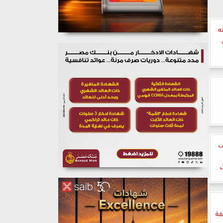
ه
ف
ث
فة