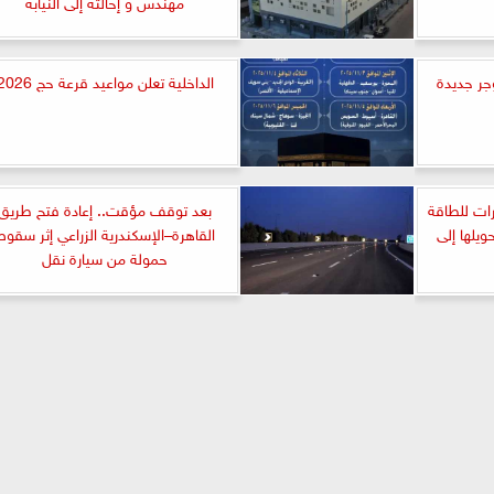
مهندس و إحالته إلى النيابة
جر جديدة
الداخلية تعلن مواعيد قرعة حج 2026
ارات للطاقة
بعد توقف مؤقت.. إعادة فتح طريق
يلها إلى
القاهرة–الإسكندرية الزراعي إثر سقوط
حمولة من سيارة نقل