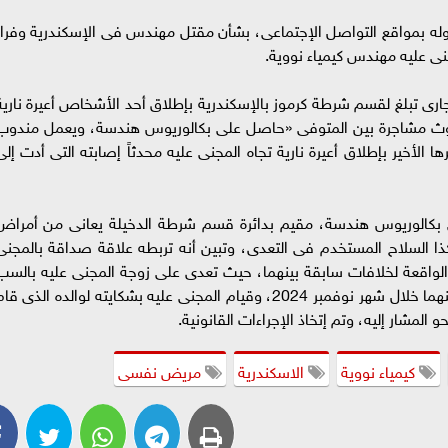
له بمواقع التواصل الإجتماعى، بشأن مقتل مهندس فى الإسكندرية وفرار
ى عليه مهندس كيمياء نووية.
ت الوزارة أنه بالفحص تبين أنه بتاريخ 12 الجارى تبلغ لقسم شرطة كرموز بالإسكندرية بإطلاق أحد الأشخاص أعيرة ناري
ن حدوث مشاجرة بين المتوفى «حاصل على بكالوريوس هندسة، ويعمل مندوب
 الأخير بإطلاق أعيرة نارية تجاه المجنى عليه محدثاً إصابته التى أدت إلى
بكالوريوس هندسة، مقيم بدائرة قسم شرطة الدخيلة يعانى من أمراض
ا السلاح المستخدم فى التعدى، وتبين أنه تربطه علاقة صداقة بالمجنى
 الواقعة لخلافات سابقة بينهما، حيث تعدى على زوجة المجنى عليه بالسب
والتشهير بمواقع التواصل الإجتماعى وتم الصلح بينهما خلال شهر نوفمبر 2024، وقيام المجنى عليه بشكايته لوالده الذى ق
 المشار إليه، وتم إتخاذ الإجراءات القانونية.
كيمياء نووية
الاسكندرية
مريض نفسى