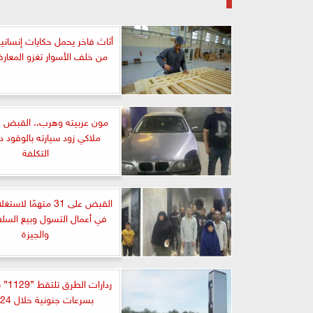
أثاث فاخر يحمل حكايات إنساني
من خلف الأسوار تغزو المعار
مون عربيته وهرب.. القبض 
ملاكي زود سيارته بالوقود 
التكلفة
القبض على 31 متهمًا ل
في أعمال التسول وبيع السلع 
والجيزة
ردارات
بسرعات جنونية خلال 24 ساعة