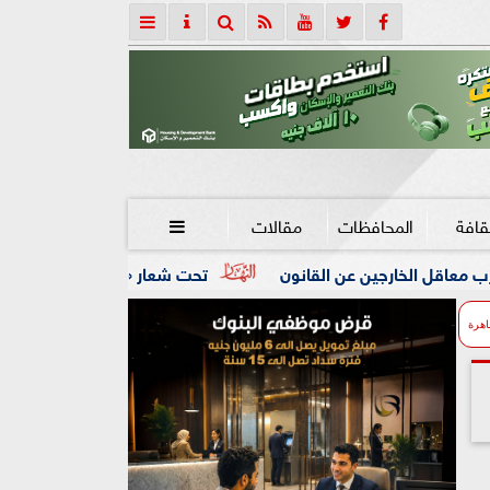
قافة
المحافظات
مقالات

عن القانون
تحت شعار «خدمة بيوت الله شرف».. محافظ كفرالشي
اهرة