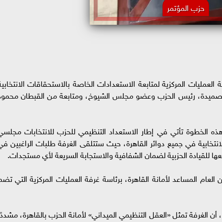
حزب المؤتمر
العمليات المركزية لمتابعة الاستعدادات الخاصة بالاستحقاقات الانتخابية
ختار صميدة، رئيس الحزب وعضو مجلس الشيوخ، ومتابعة من القبطان محمود
ذه الخطوة تأتي في إطار الاستعداد التنظيمي للحزب للانتخابات مجلسي
الانتخابية في جميع دوائر القاهرة، حيث ستتلقى الغرفة طلبات الراغبين في
فعها للقيادة الحزبية لضمان الشفافية والاستجابة السريعة لأي مستجدات.
لعام المساعد لأمانة القاهرة، برئاسة غرفة العمليات المركزية التي تضم
 الغرفة تمثل «العقل التنظيمي الميداني» لأمانة الحزب بالقاهرة، مشددًا