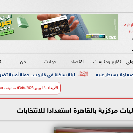
دارة 
ير
ولي
تقارير ومتابعات
اقتصاد
حوادث
فن
ث
ليلة ساخنة في قليوب.. حملة أمنية تضرب معاقل الخارجين 
الأربعاء، 18 يونيو 2025
03:04 مـ
بتوقيت الق
ات مركزية بالقاهرة استعدادا للانتخابات