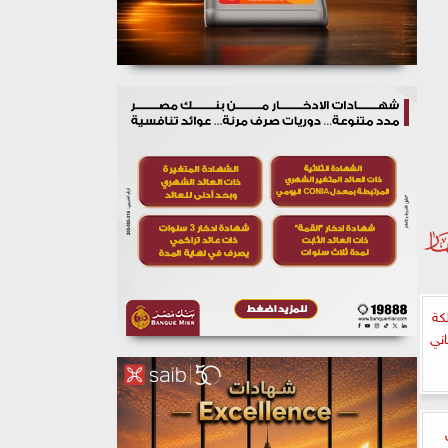
كة
اني
ل