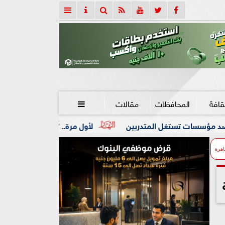
قافة
المحافظات
مقالات

المتدربين
لأول مرة.. ”الرقابة المالية” تنظم نشاط صناديق ا
اهرة