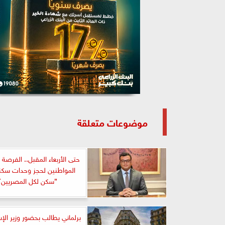
موضوعات متعلقة
حتى الأربعاء المقبل.. الفرصة 
المواطنين لحجز وحدات سك
”سكن لكل المصريين7”
برلماني يطالب بحضور وزير الإ