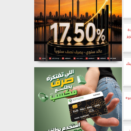
دة
يز
اء
ره
ة