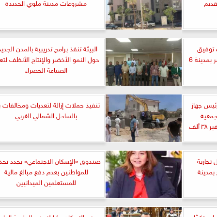
قديم
مشروعات مدينة ملوي الجديدة
 توفيق
البيئة تنفذ برامج تدريبية بالمدن الجدي
الأوضاع بمنطقة الحزام الأخضر بمدينة 6
حول النمو الأخضر والإنتاج الأنظف لتعز
الصناعة الخضراء
نيه»..رئيس جهاز
تنفيذ حملات إزالة لتعديات ومخالفات بن
جمعية
بالساحل الشمالي الغربي
المستثمرين دعم الصناعة وتوفير ٣٨ ألف
 تجارية
صندوق «الإسكان الاجتماعي» يجدد تحذي
بمدينة
للمواطنين بعدم دفع مبالغ مالية
للمستعلمين الميدانيين
اب تكمّل
وزير الإسكان يشارك في الجلسة العام