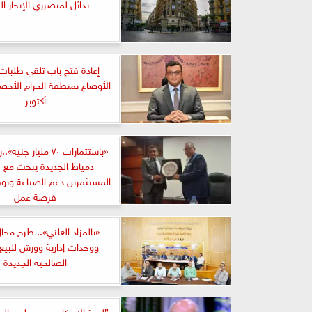
بدائل لمتضرري الإيجار ال
إعادة فتح باب تلقي طلبات
أكتوبر
«باستثمارات ٧٠ مليار ج
دمياط الجديدة يبحث مع 
فرصة عمل
«بالمزاد العلني».. طرح محال
ووحدات إدارية وورش للبيع 
الصالحية الجديدة
”لجنة الإسكان في مجلس النو