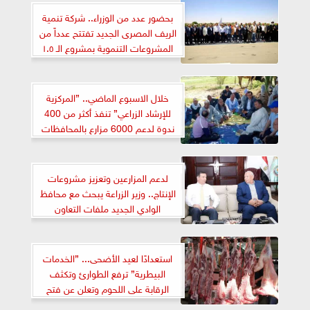
بحضور عدد من الوزراء.. شركة تنمية
الريف المصرى الجديد تفتتح عدداً من
المشروعات التنموية بمشروع الـ ١.٥
مليون فدان فى إمتداد غرب المنيا
خلال الاسبوع الماضي.. ”المركزية
للإرشاد الزراعي” تنفذ أكثر من 400
ندوة لدعم 6000 مزارع بالمحافظات
لدعم المزارعين وتعزيز مشروعات
الإنتاج.. وزير الزراعة يبحث مع محافظ
الوادي الجديد ملفات التعاون
المشترك
استعدادًا لعيد الأضحى... ”الخدمات
البيطرية” ترفع الطوارئ وتكثف
الرقابة على اللحوم وتعلن عن فتح
المجازر بالمجان