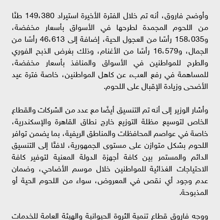
وأوضح فاروق، أنه تم خلال الفترة الأخيرة استيراد 149،380 طنًا
من اللحوم المجمدة لطرحها في الأسواق بأسعار مخفضة،
و158،035 رأسًا من العجول الحية، إضافة إلى 46،613 رأسًا من
الجمال، و16،579 رأسًا من الأغنام، وذلك بغرض الذبح الفوري
والطرح للمواطنين في الأسواق والمنافذ بأسعار مخفضة،
للمساهمة في رفع العبء عن كاهل المواطنين، خاصة فترة عيد
الأضحى وزيادة الإقبال على اللحوم.
وأشار الوزير إلى أنه تم التنسيق أيضًا مع عدد من الشركات والقطاع
الخاص لتوسيع مظلة التوزيع خارج نطاق القاهرة والإسكندرية،
خاصة في عواصم المحافظات والمناطق الريفية، بما يضمن توافر
اللحوم بشكل متوازن على مستوى الجمهورية، لافتًا إلى التنسيق
الدائم والمستمر بين كافة أجهزة الدولة المعنية لتوفير كافة
الاحتياجات الغذائية للمواطنين خلال موسم الأضاحي، وضمان
عدم وجود أي نقص في المعروض، سواء من اللحوم الحية أو
المذبوحة.
ووجه فاروق قطاع تنمية الثروة الحيوانية والهيئة العامة للخدمات