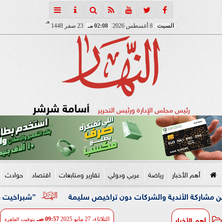
هـ
السبت
8 أغسطس 2026
02:08 مـ
23 صفر 1448
أسامة شرشر
رئيس مجلس الإدارة ورئيس التحرير
أهم الأخبار
رياضة
عربي ودولي
تقارير ومتابعات
اقتصاد
حوادث
الأندية والشركات دون تراخيص سليمة
”شبراخيت وبدر” ضمن أفضل 10 وحدات محلية على مستوى الجمهورية بالدورة الخامسة لج
أهم الأخبار
الثلاثاء، 27 مايو 2025
09:57 صـ
بتوقيت القاهرة