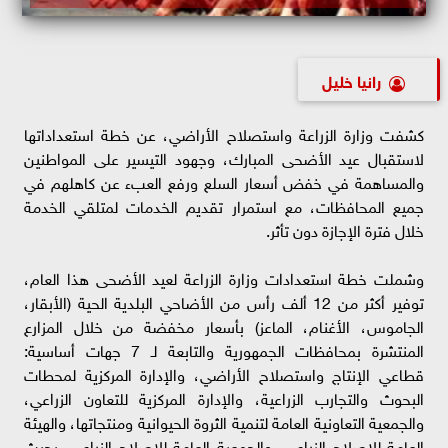
رانيا خليل
كشفت وزارة الزراعة واستصلاح الأراضي، عن خطة استعداداتها
لاستقبال عيد الأضحى المبارك، وجهود التيسير على المواطنين
والمساهمة في خفض أسعار السلع ورفع العبء عن كاهلهم في
جميع المحافظات، مع استمرار تقديم الخدمات لمتلقي الخدمة
خلال فترة الإجازة دون تأثر.
وشملت خطة استعدادات وزارة الزراعة لعيد الأضحى هذا العام،
توفير أكثر من 12 ألف رأس من الأضاحي البلدية الحية (الأبقار،
الجاموس، الأغنام، الماعز) بأسعار مخفضة من خلال المزارع
المنتشرة بمحافظات الجمهورية والتابعة لـ 7 جهات أساسية:
قطاعي الإنتاج واستصلاح الأراضي، والإدارة المركزية لمحطات
البحوث والتجارب الزراعية، والإدارة المركزية للتعاون الزراعي،
والجمعية التعاونية العامة لتنمية الثروة الحيوانية ومنتجاتها، والهيئة
العامة للإصلاح الزراعي، والجمعية العامة للإصلاح الزراعي، بحيث