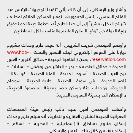
وأشار وزير الإسكان، إلى أن ذلك يأتي تنفيذا لتوجيهات الرئيس عبد
الفتاح السيسي، رئيس الجمهورية، بتوفير المسكن الملائم لمختلف
شرائح الدخل، مشيراً إلى أن هذا الطرح يُعد خطوة جيدة نحو تحقيق
رؤية الدولة في توفير السكن الملائم والمناسب لكل المواطنين.
وأوضح المهندس شريف الشربينى، أنه سيتم طرح وحدات مشروع
ديارنا على الموقع الإلكتروني لبنك التعمير والإسكان
www.hdb-
reservation.com
، بمدن ( القاهرة الجديدة - حدائق أكتوبر - العبور
الجديدة - حدائق العاصمة - بدر - العاشر من رمضان - السادات -
برج العرب الجديدة - أسيوط الجديدة - المنيا الجديدة - غرب قنا -
ناصر الجديدة - بني سويف الجديدة - طيبة الجديدة - سوهاج
الجديدة)، ووحدات جنة وسكن مصر بمدينة المنصورة الجديدة،
والإسكان الحر بمدينة السويس الجديدة.
وأضاف المهندس أمين غنيم نائب رئيس هيئة المجتمعات
العمرانية الجديدة للشئون العقارية والتجارية، أنه سيتم طرح وحدات
إسكان متنوع بمناطق (الإسماعيلية - المطرية - السلام -
إسكندرية)، من خلال بنك التعمير والإسكان.