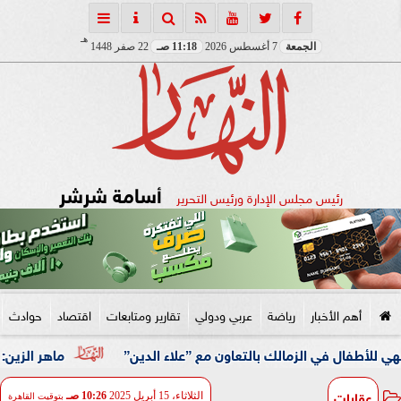
هـ
الجمعة
7 أغسطس 2026
11:18 صـ
22 صفر 1448
أسامة شرشر
رئيس مجلس الإدارة ورئيس التحرير
أهم الأخبار
رياضة
عربي ودولي
تقارير ومتابعات
اقتصاد
حوادث
 الزمالك بالتعاون مع ”علاء الدين”
ماهر الزين: 25 حافلة تُعيد 1250 سودانيًا ضمن الفوج الـ41.. والالتزام بوثائق السفر عزز انسيابية العودة الطوعية
عقارات
الثلاثاء، 15 أبريل 2025
10:26 صـ
بتوقيت القاهرة