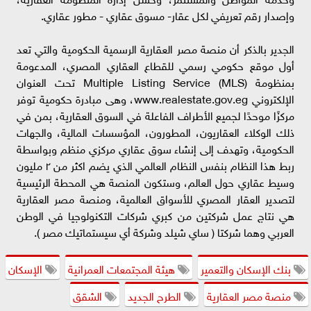
وإصدار رقم تعريفي لكل عقار- مسوق عقاري - مطور عقاري.
الجدير بالذكر أن منصة مصر العقارية الرسمية الحكومية والتي تعد
أول موقع حكومي رسمي للقطاع العقاري المصري، المدعومة
بمنظومة (MLS) Multiple Listing Service تحت العنوان
الإلكتروني www.realestate.gov.eg، وهى مبادرة حكومية توفر
مركزًا موحدًا لجميع الأطراف الفاعلة في السوق العقارية، بمن في
ذلك الوكلاء العقاريون، المطورون، المؤسسات المالية، والجهات
الحكومية، وتهدف إلى إنشاء سوق عقاري مركزي منظم وبواسطة
ربط هذا النظام بنفس النظام العالمي الذي يضم اكثر من ٢ مليون
وسيط عقاري حول العالم، وستكون المنصة هي المحطة الرئيسية
لتصدير العقار المصري للأسواق العالمية، ومنصة مصر العقارية
هي نتاج عمل شركتين من كبري شركات التكنولوجيا في الوطن
العربي وهما شركتا ( ساي شيلد وشركة أي سيستماتيك مصر ).
بنك الإسكان والتعمير
هيئة المجتمعات العمرانية
الإسكان
منصة مصر العقارية
الطرح الجديد
الشقق