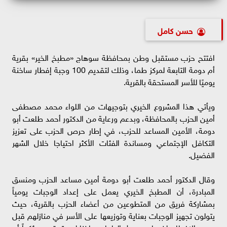
حسن كامل
افتتح حزب مستقبل وطن بمحافظة سوهاج «مطبخ الخير» بقرية
أم دومة التابعة لمركز طما، وذلك لتقديم 100 وجبة إفطار ساخنة
يوميًا للأسر المستحقة بالقرية.
ويأتي هذا المشروع الخيري بتوجيهات من اللواء محمد مصطفى
أمين الحزب بالمحافظة، وبدعم ورعاية من الدكتور أحمد طلعت أبو
دومة، الأمين المساعد للحزب، في إطار حرص الحزب على تعزيز
التكافل الإجتماعي ومساندة الفئات الأكثر احتياجا خلال الشهر
الفضيل.
وقال الدكتور أحمد طلعت أبو دومة أمين مساعد الحزب ومنسق
المبادرة، أن المطبخ الخيري يعمل على إعداد الوجبات يومياً
بمشاركة فريق من المتطوعين من أعضاء الحزب بالقرية، حيث
يتولون تجهيز الوجبات بعناية وتوزيعها على الأسر في منازلهم قبل
موعد الإفطار، لضمان وصول الطعام ساخنا لمستحقيه، مؤكداً أن