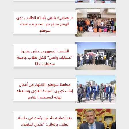
«النعماني» يلتقي بأبنائه الطلاب ذوي
الهمم بمركز نور البصيرة بجامعة
سوهاج
الشعب الجمهورى يدشن مبادرة
”حسابك واصل” لنقل طلاب جامعة
سوهاج مجانًا
محافظ سوهاج: الانتهاء من أعمال
إنشاء كوبري المراغة العلوي وتشغيله
نهاية أغسطس القادم
بعد إصابته بـ4 غرز برأسه في جلسة
صلح.. برلماني: ”عندي استعداد