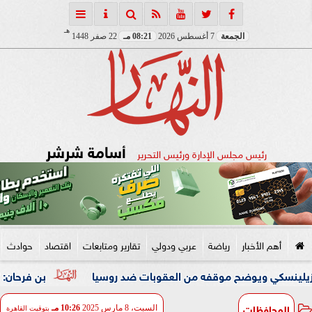
هـ
الجمعة
7 أغسطس 2026
08:21 مـ
22 صفر 1448
أسامة شرشر
رئيس مجلس الإدارة ورئيس التحرير
أهم الأخبار
رياضة
عربي ودولي
تقارير ومتابعات
اقتصاد
حوادث
ويوضح موقفه من العقوبات ضد روسيا
بن فرحان: ”اتفاقية مك
المحافظات
السبت، 8 مارس 2025
10:26 مـ
بتوقيت القاهرة