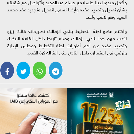
وأكمل ميدو: لدينا جلسة مع حسام عبدالمجيد وأتواصل مع شقيقه
بشأن تعديل وتمديد عقده وأيضا نسعى لتعديل وتجديد عقد محمد
السيد وهو لاعب واعد.
واختتم عضو لجنة التخطيط بنادي الزمالك تصريحاته قائلا: زيزو
لاعب مهم جدا لنادي الزمالك وصنع تاريخا داخل القلعة البيضاء
وتجديد عقده من أهم أولويات لجنة التخطيط ومجلس الإدارة
ونرغب في استمراره داخل النادي حتى اعتزاله كرة القدم.