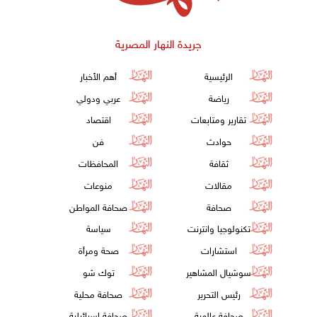
جريدة النهار المصرية
الرئيسية
أهم الأخبار
رياضة
عربي ودولي
تقارير ومتابعات
اقتصاد
حوادث
فن
ثقافة
المحافظات
مقالات
منوعات
صحافة
صحافة المواطن
تكنولوجيا وانترنت
سياسة
استشارات
صحة ومرأة
سوشيال المشاهير
توك شو
رئيس التحرير
صحافة محلية
صحافة عالمية
صحافة إسرائيلية