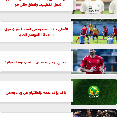
تدخل الخطيب.. واتفاق مالي مع...
الأهلي يبدأ معسكره في إسبانيا بمران قوي
استعدادًا للموسم الجديد
الأهلي يودع محمد بن رمضان برسالة مؤثرة
كاف يؤكد دعمه لإنفانتينو في بيان رسمي