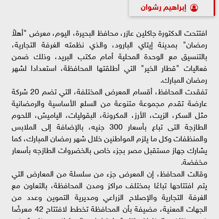
إبراهيم رشوان
افتتحت الدكتورة جاكلين عازر، محافظ البحيرة، اليوم، معرض "أهلاً
رمضان" بمدينة إيتاي البارود، والذي نظمته الغرفة التجارية،
بالتنسيق مع الوحدة المحلية أمام مكتب البريد، وذلك ضمن
فعاليات "قطار الخير" التي أطلقتها المحافظة، استعدادا لشهر
رمضان المبارك.
تفقدت المحافظ، أقسام المعرض المختلفة، التي تضم 20 شركة
عارضة تقدم مجموعة متنوعة من السلع الأساسية والرمضانية
مثل السكر، الزيت، الأرز، المكرونة، البقوليات، الياميش، اللحوم
الطازجة التى تباع بأسعار 300 جنيه، بالإضافة إلى الملابس
والمنظفات وكل ما يلزم المواطنين خلال شهر رمضان المبارك، كما
يشارك جهاز مستقبل مصر بجزء خاص بالخضروات الطازجه بأسعار
مخفضة.
وقالت المحافظ، إن المعرض جزء من سلسلة من المعارض التي
يتم افتتاحها تباعًا بمختلف مراكز ومدن المحافظة، بالتعاون مع
الغرفة التجارية والإصلاح الزراعي ومديرية التموين وعدد من
الجهات المعنية، مضيفة بأن المحافظة تخطط لافتتاح 42 معرضًا