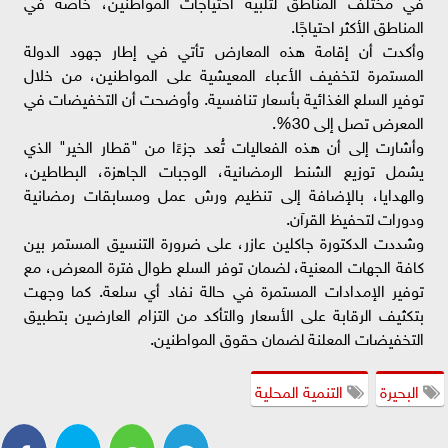
في مختلف المناطق لتلبية احتياجات المواطنين، خاصة في
المناطق الأكثر احتياجًا.
وأكدت أن إقامة هذه المعارض تأتي في إطار جهود الدولة
المستمرة لتخفيف الأعباء المعيشية على المواطنين، من خلال
توفير السلع الغذائية بأسعار تنافسية. وأوضحت أن التخفيضات في
المعرض تصل إلى 30%.
وأشارت إلى أن هذه الفعاليات تُعد جزءًا من "قطار الخير" الذي
يشمل توزيع الشنط الرمضانية، الوجبات الجاهزة، البطاطين،
والهدايا، بالإضافة إلى تنظيم ورش عمل ومسابقات رمضانية
ودورات لتحفيظ القرآن.
وشددت الدكتورة جاكلين عازر، على ضرورة التنسيق المستمر بين
كافة الجهات المعنية، لضمان توفر السلع طوال فترة المعرض، مع
توفير الإمدادات المستمرة في حالة نفاد أي سلعة. كما وجهت
بتكثيف الرقابة على الأسعار والتأكد من التزام العارضين بتطبيق
التخفيضات المعلنة لضمان حقوق المواطنين.
البحيرة
التنمية المحلية