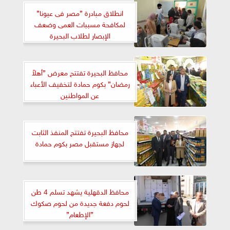
انطلاق مبادرة ”مصر فى عيونا”
لمكافحة مسببات العمى وضعف
الإبصار لطلاب البحيرة
محافظ البحيرة تفتتح معرض ”أهلاً
رمضان” بكوم حمادة لتخفيف الأعباء
عن المواطنين
محافظ البحيرة تفتتح المنفذ الثابت
لجهاز مستقبل مصر بكوم حمادة
محافظ الدقهلية يشهد تسلم 4 طن
لحوم دفعة جديدة من لحوم صكوك
”الإطعام”