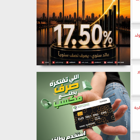
لد
ر
حاجة