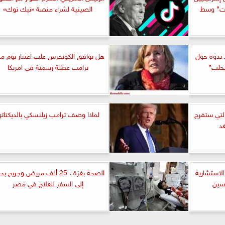
ات” وسط
الصينية لشراء منصة «تيك توك»
د ندوة حول
هل يوافق الكونجرس علب اعتبار يوم مو
محلب”
ترامب عطلة رسمية في امريكا
التي ستفرج
لماذا وصف ترامب زيلنسكي بالديكتاتو
د
الاستشارية
الصحة بغزة : 25 ألف مريض وجريح ب
دسين
إلى السفر للعلاج في مصر