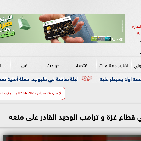
دارة 
ير
ولي
تقارير ومتابعات
اقتصاد
حوادث
فن
ث
ليلة ساخنة في قليوب.. حملة أمنية تضرب معاقل الخارجين ع
الإثنين، 24 فبراير 2025
07:56 مـ
بتوقيت الق
 قطاع غزة و ترامب الوحيد القادر على منعه