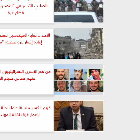
للصليب الأحمر في ”النصير
قطاع غزة
الأحد .. نقابة المهندسين تعق
إعادة إعمار غزة بحضور ”
من هم الاسري الإسرائيلييون 
عنهم حماس صباح الغ
كريم الكسار منسقا عاما للجنة 
لإعمار غزة بنقابة المهن