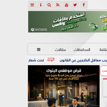
قافة
المحافظات
مقالات

ن القانون
تحت شعار «خدمة بيوت الله شرف».. محافظ كفرالشيخ
اهرة