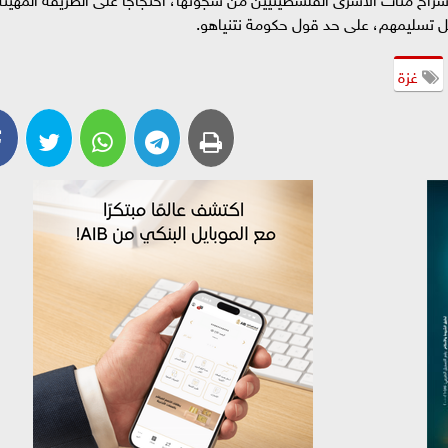
 تسليمهم، على حد قول حكومة نتنياهو.
غزة