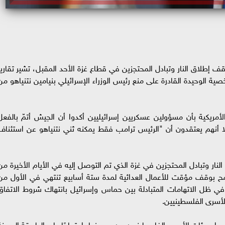
قف إطلاق النار وتبادل المحتجزين في قطاع غزة الأحد المقبل، تشير تقارير
ية الوحيدة القادرة على منع رئيس الوزراء الإسرائيلي بنيامين نتنياهو من
مريكية بأن مسؤولين عسكريين إسرائيليين أكدوا أن الجيش أتمّ بالفعل
 أنهم يعتقدون أن "الرئيس ترامب فقط يمكنه ثني نتنياهو عن استئناف
لنار وتبادل المحتجزين في غزة الذي تم التوصل إليه في الأيام الأخيرة من
سمح بوقف مؤقت للأعمال العدائية لمدة ستة أسابيع تنتهي في الأول من
ي ظل الاتهامات المتبادلة بين حماس وإسرائيل بانتهاك شروط الاتفاق
الأسرى الفلسطينيين.
راح مئات الأسرى الفلسطينيين من سجونها، احتجاجًا على الطريقة المهينة