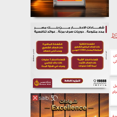
ستان
لي
بل
اج
ومة