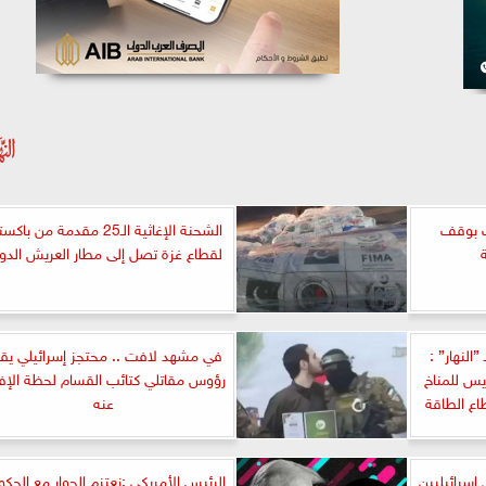
لب بوقف
الشحنة الإغاثية الـ25 مقدمة من باك
لقطاع غزة تصل إلى مطار العريش الدو
النهار” :
في مشهد لافت .. محتجز إسرائيلي يق
يس للمناخ
رؤوس مقاتلي كتائب القسام لحظة الإفر
ع الطاقة
عنه
إسرائيليين
الرئيس الأمريكي :نعتزم الحوار مع الحك