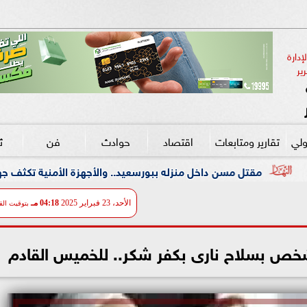
دارة 
ير
ولي
تقارير ومتابعات
اقتصاد
حوادث
فن
ث
داخل منزله ببورسعيد.. والأجهزة الأمنية تكثف جهودها لكشف غموض 
الأحد، 23 فبراير 2025
04:18 مـ
بتوقيت الق
 شخص بسلاح نارى بكفر شكر.. للخميس القادم