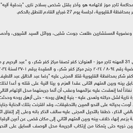
محاكمة تاجر موز لاتهامه هو وآخر بقتل شخص بسلاح نارى "بندقية آليه"،
ية، لجلسة يوم 27 فبراير القادم للنطق بالحكم.
 وعضوية المستشارين طلعت جودت شلبى، ووائل السيد الشيوى، وأحمد
إحالت النيابة العامة المتهمين:- " أمير م م م" السن 31 المهنه تاجر موز - العنوان: كفر تصفا مركز كفر شكر، و "عبد الرحيم ع 
م ع" السن : 25 - العنوان : مركز كفر شكر، في القضية رقم ٨٠٩٤ / ٢٠٢٤ جنح مركز كفر شكر، و المقي
نهما في ١٣ / ٢٠٢٤/٩ بدائرة مركز كفر شكر بمحافظة القليوبية قتلا المجنى عليه "رضا عبد الخالق عبد اللطي
 بينه وبين المتهم الثانى عقدا العزم و بيتا النية على قتله و أعدا لذلك
 نفاذاً لما إنعقدت عليه عزائمهما وعقب أن أتما جريمتهما محل الإتهام التالي
رة نارية لشل حركته وتعدى عليه - بنية إزهاق روحه - حتى أزهق روحه وحدثت
ي أودت بحياته على النحو المبين بالتحقيقات، وقد اقترنت بتلك الحناية جناية
في الذكر، خطفا بالتحيل المجنى عليه سالف الذكر بانه وعلى إثر إتفاق اثر
 بزعم إنهاء خلاف بينه وبين المتهم الثاني إلى مكان قضى عن أعين الرقباء
بين ذويه حتى يتمكنا من إرتكاب الجريمة محل الوصف السابق على النحو