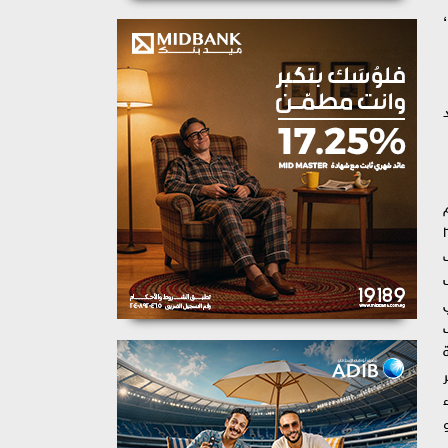
م
دة برقم ٣٧٠١ لسنة ٢٠٣٤
ف