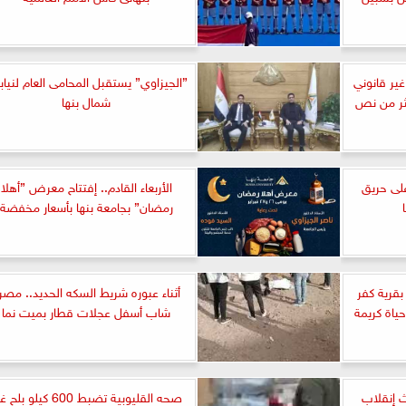
ير قانوني
”الجيزاوي” يستقبل المحامى العام لنياب
كثر من نص
شمال بنها
على حريق
الأربعاء القادم.. إفتتاح معرض ”أهلا
رمضان” بجامعة بنها بأسعار مخفضة
بقرية كفر
أثناء عبوره شريط السكه الحديد.. مصر
اة كريمة
شاب أسفل عجلات قطار بميت نما
 إنقلاب
صحه القليوبية تضبط 600 كيلو بل