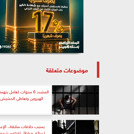
موضوعات متعلقة
المشدد 6 سنوات لـعامل بته
الهيروين وتعاطي الحشيش ب
بسبب خلافات سابقة.. الإعد
لـسائق وعاطل لقتلهم شخ