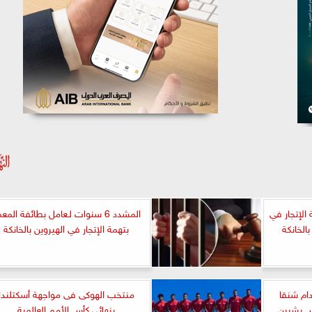
مة الإتجار في
المشدد 6 سنوات لـعامل بطائفة المعم
الخانكة
بتهمة الإتجار في الهيروين بالخانكة
ام شنقا
منتخب الهوكى فى مواجهة أسكتلندا
ص بشبين
بنهائى كأس الأمم العالمية