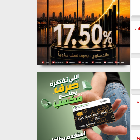
ات
ع
ح غير