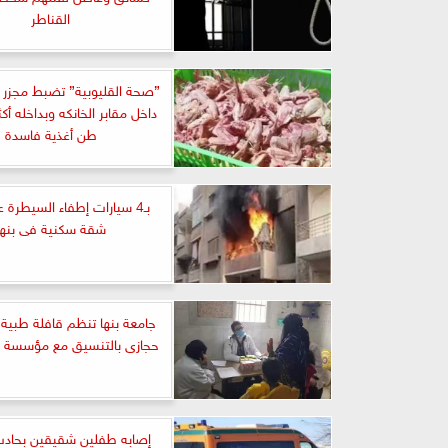
القناطر
”صحة القليوبية” تضبط مجزر غ
داخل مقابر الخانكه وبداخله أ
طن أغذية فاسدة
بـ4 سيارات إطفاء السيطرة 
شقة سكنية فى بنها
جامعة بنها تنظم قافلة طبية 
حجازى بالتنسيق مع مؤسسة حي
إصابه طفلين شقيقين بحادث