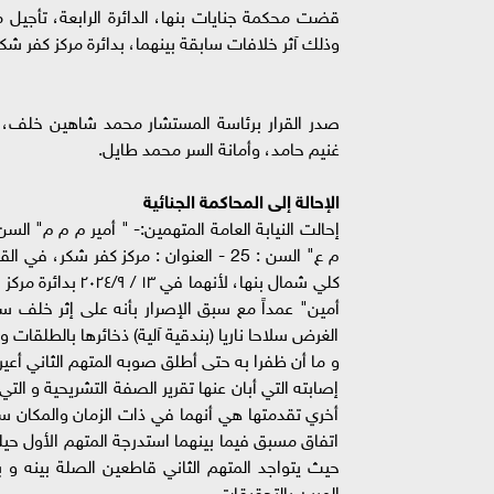
قضت محكمة جنايات بنها، الدائرة الرابعة، تأجيل 
وذلك آثر خلافات سابقة بينهما، بدائرة مركز كفر شكر بمحافظة الـقليوب
صدر القرار برئاسة المستشار محمد شاهين خلف،
غنيم حامد، وأمانة السر محمد طايل.
الإحالة إلى المحاكمة الجنائية
كلي شمال بنها، لأ
أمين" عمداً مع سبق الإصرار بأنه على إثر خلف سابق
الغرض سلاحا ناريا (بندقية آلية) ذخائرها بالطلقات و
و ما أن ظفرا به حتى أطلق صوبه المتهم الثاني أعي
إصابته التي أبان عنها تقرير الصفة التشريحية و الت
أخري تقدمتها هي أنهما في ذات الزمان والمكان سال
اتفاق مسبق فيما بينهما استدرجة المتهم الأول حيلة
حيث يتواجد المتهم الثاني قاطعين الصلة بينه و 
المبين بالتحقيقات.