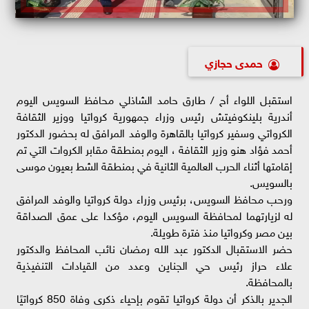
حمدى حجازي
استقبل اللواء أح / طارق حامد الشاذلي محافظ السويس اليوم
أندرية بلينكوفيتش رئيس وزراء جمهورية كرواتيا ووزير الثقافة
الكرواتي وسفير كرواتيا بالقاهرة والوفد المرافق له بحضور الدكتور
أحمد فؤاد هنو وزير الثقافة ، اليوم بمنطقة مقابر الكروات التي تم
إقامتها أثناء الحرب العالمية الثانية في بمنطقة الشط بعيون موسى
بالسويس.
ورحب محافظ السويس، برئيس وزراء دولة كرواتيا والوفد المرافق
له لزيارتهما لمحافظة السويس اليوم، مؤكدا على عمق الصداقة
بين مصر وكرواتيا منذ فترة طويلة.
حضر الاستقبال الدكتور عبد الله رمضان نائب المحافظ والدكتور
علاء حراز رئيس حي الجناين وعدد من القيادات التنفيذية
بالمحافظة.
الجدير بالذكر أن دولة كرواتيا تقوم بإحياء ذكرى وفاة 850 كرواتيًا