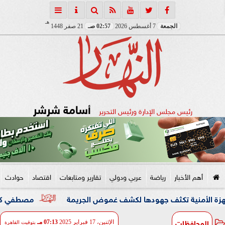
هـ
الجمعة
7 أغسطس 2026
02:57 صـ
21 صفر 1448
أسامة شرشر
رئيس مجلس الإدارة ورئيس التحرير
أهم الأخبار
رياضة
عربي ودولي
تقارير ومتابعات
اقتصاد
حوادث
ية تكثف جهودها لكشف غموض الجريمة
مصطفي كامل يعلن مغاد
المحافظات
الإثنين، 17 فبراير 2025
07:13 مـ
بتوقيت القاهرة