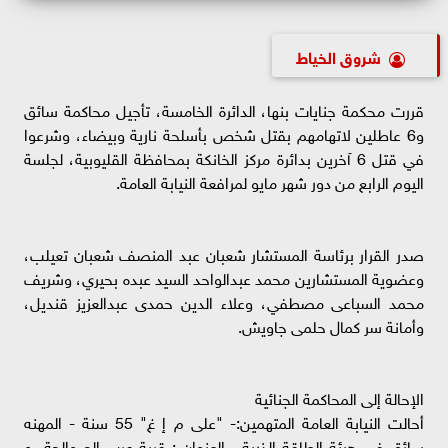
شروق الخياط
قررت محكمة جنايات بنها، الدائرة الخامسة، تأجيل محاكمة سائق
و6 عاطلين لاتهامهم بقتل شخص بأسلحة نارية وبيضاء، وشرعوا
في قتل 6 آخرين بدائرة مركز الخانكة بمحافظة القليوبية، لجلسة
اليوم الرابع من دور شهر مايو لمرافعة النيابة العامة.
صدر القرار برئاسة المستشار شعبان عبد المنصف شعبان تعيلب،
وعضوية المستشارين محمد عبدالواحد السيد عبده بحيري، وشريف
محمد السباعى مصطفي، وعلاء الدين حمدى عبدالعزيز قنديل،
وأمانة سر كمال حلمى جاويش.
الإحالة إلى المحاكمة الجنائية
أحالت النيابة العامة المتهمين:- "على م إ غ" 55 سنة - المهنه
سائق في هيئة الطاقة الذرية - العنوان : قرية عرب الصوالحة، و