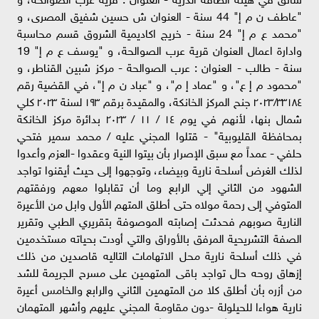
"عاطف ن م إ" 44 سنة - العنوان ش حسين شفيق المصرى، و
"محمد ع م إ" 24 سنة - خريج اكاديمية الشروق قسم محاسبة
وادارة اعمال العنوان قرية عرب الصوالحة، و "يوسف ع م إ" 19
سنة - طالب - العنوان : عرب الصوالحة - مركز شبين القناطر، و
"محمود م إ ع"، و "عماد إ م"، و "عباد ن م إ"، في القضية رقم
٢٠٢٣/٣٣١٨٤ جنح المركز الخانكة، والمقيدة برقم ١٩٣ لسنة ٢٠٢٣ كلي
شمال بنها، لأنهم في يوم ١٤ / ١١ / ٢٠٢٣ بدائرة مركز الخانكة
بمحافظة القليوبية" - قتلوا المجني عليه / محمد سمير فتحي
حلفي - عمداً مع سبق الإصرار بأن بيتوا النية وعقدوا -العزم وأعدوا
لذلك الغرض أسلحة نارية وبيضاء، وتوجهوا إلى حيث أيقنوا تواجد
الشهود من الثاني إلي الرابع وما أن تقابلوا معهم ورفقتهم
المتوفي إلى رحمة مولاه حتى أطلق المتهم الأول وابل من الأعيرة
النارية صوبهم فحدثت إصابته الموصوفة بتقريري الطبي وتقرير
الصفة التشريحية المرفق بالأوراق والتي أودت بحياته مستخدمين
في ذلك أسلحة نارية محل الاتهامات التاليه قاصدين من ذلك
إزهاق روحه حال تواجد باقى المتهمين على مسرح الجريمة للشد
من أزره بأن أطلق كلا من المتهمين الثاني والرابع والخامس أعيرة
نارية هواءا للحيلولة -دون مقاومة المجني عليهم وأشهر المتهمان