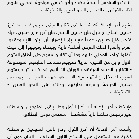
الثالث والسادس أسلحة بيضاء وأدوات في مواجهة المجني عليهم
لذات الغرض وذلك على النحو المبين بالتحقيقات.
وتابع أمر الإحالة أنه شرعوا في قتل المجني عليهم / محمد فايز
حسين الشلح، و نبيل فايز حسين الشلح، فايز أنور فايز حسين، عياد
فتحي فايز حسين، عمداً مع سبق الإصرار بأن بيتوا النية وعقدوا
العزم وأعدوا لذلك الغرض أسلحة نارية وبيضاء وتوجهوا إلى حيث
أيقنوا تواجد المجني عليهم وما أن تقابلوا معهم حتى أطلق المتهم
الأول وابل من الأعيرة النارية صوبهم فحدثت اصابتهم الموصوفة
-بالتقارير الطبية المرفقة بالاوراق الا أنهم قد خاب أثر جريمتهم
لسبب لا دخل لإرادتهم فيه الا -وهو هروب المجني عليهم من
مسرح الجريمة وشرعة تداركهم وذلك على النحو المبين -
بالتحقيقات.
وإستطرد أمر الإحالة أنه أحرز الأول وحاز باقي المتهمين بواسطته
بغير ترخيص سلاحاً نارياً مششخناً - مسدس فردی الإطلاق.
وأختتم أمر الإحالة أن أحرز الأول وحاز باقي المتهمين بواسطته
ذخيرة مما تستعمل علي السلاح الناري السالف - البيان دون أن