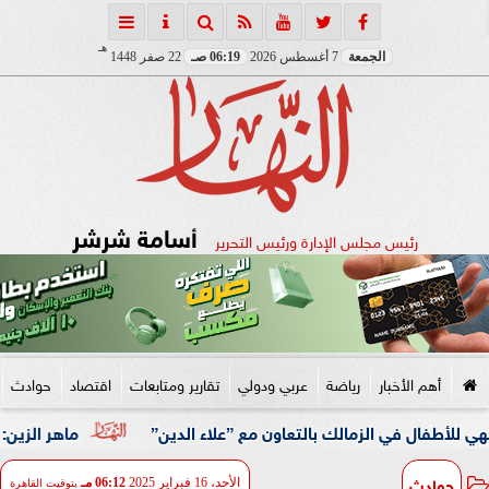
هـ
الجمعة
7 أغسطس 2026
06:19 صـ
22 صفر 1448
أسامة شرشر
رئيس مجلس الإدارة ورئيس التحرير
أهم الأخبار
رياضة
عربي ودولي
تقارير ومتابعات
اقتصاد
حوادث
في الزمالك بالتعاون مع ”علاء الدين”
ماهر الزين: 25 حافلة تُعيد 1250 سودانيًا ضمن الفوج الـ41.. والالتزام بوثائق السفر عزز انسيابية العودة الطوعية
حوادث
الأحد، 16 فبراير 2025
06:12 مـ
بتوقيت القاهرة