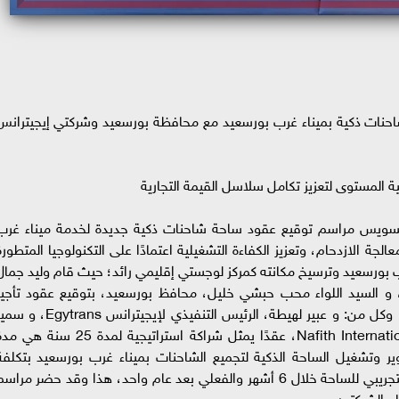
حنات ذكية بميناء غرب بورسعيد مع محافظة بورسعيد وشركتي إيجيترانس
 المستوى لتعزيز تكامل سلاسل القيمة التجارية
 السويس مراسم توقيع عقود ساحة شاحنات ذكية جديدة لخدمة ميناء غرب
ة الازدحام، وتعزيز الكفاءة التشغيلية اعتمادًا على التكنولوجيا المتطورة
 بورسعيد وترسيخ مكانته كمركز لوجستي إقليمي رائد؛ حيث قام وليد جمال
 و السيد اللواء محب حبشي خليل، محافظ بورسعيد، بتوقيع عقود تأجير
الأرض من المحافظة، فيما وقع وليد جمال الدين، وكل من: و عبير لهيطة، الرئيس التنفيذي لإيجيترانس ytrans
مبارك، رئيس مجلس إدارة نافذ إنترناشيونال Nafith International، عقدًا يمثل شراكة استراتيجية لمدة 25 سنة 
ر وتشغيل الساحة الذكية لتجميع الشاحنات بميناء غرب بورسعيد بتكلفة
استثمارية 250 مليون جنيه على أن يبدأ التشغيل التجريبي للساحة خلال 6 أشهر والفعلي بعد عام واحد، هذا وقد حضر مراس
و الشركتين.