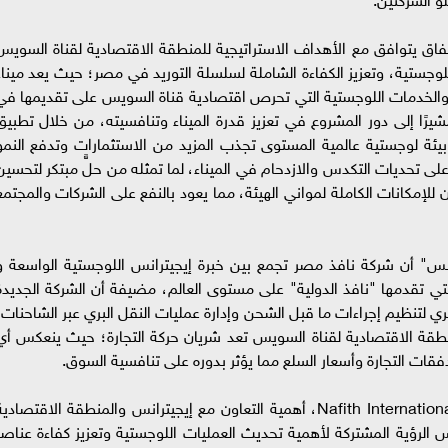
اق يتوافق مع الأهداف الاستراتيجية للمنطقة الاقتصادية لقناة السويس
للوجستية، وتعزيز الكفاءة الشاملة لسلسلة التوريد في مصر؛ حيث يعد ميناء
طة والخدمات اللوجستية التي تحرص اقتصادية قناة السويس على تقديمها في
يرًا إلى دور المشروع في تعزيز قدرة الميناء وتنافسيته، من خلال تطبيق
يئة لوجستية عالمية المستوى تجذب المزيد من الاستثمارات وتدفع النمو
على تحديات التكدس والازدحام في الميناء، لما تمثله من حلٍّ مبتكر لتحسين
 للإمكانات الكاملة لمواني الهيئة، مما يعود بالنفع على الشركات والمجتمع
س" أن شركة نافذ مصر تجمع بين خبرة إيجيترانس اللوجستية الواسعة و
 التي تقدمها "نافذ الدولية" على مستوى العالم، مضيفة أن الشركة الجديدة
 لتنظيم إجراءات ما قبل الشحن وإدارة عمليات النقل البري عبر الشاحنات،
طقة الاقتصادية لقناة السويس تعد شريان حركة التجارة؛ حيث ينعكس أي
فقات التجارة وأسعار السلع مما يؤثر بدوره على تنافسية السوق.
كما أوضح رئيس مجلس إدارة نافذ إنترناشيونال Nafith International، أهمية التعاون مع إيجيترانس والمنطقة الاقتصادي
 الرؤية المشتركة لأهمية تحديث العمليات اللوجستية وتعزيز كفاءة عناصر