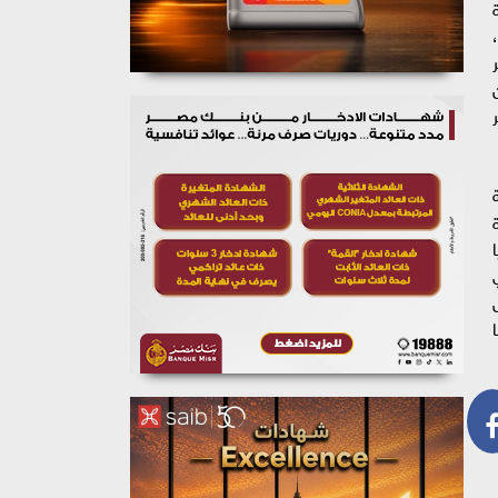
ر
حة
ز قيادة
مي الذي