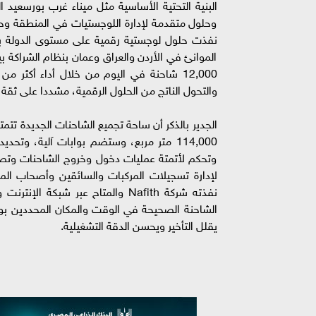
البنية التحتية الأساسية مثل ميناء غرب بورسعيد ا
وحلول متقدمة لإدارة اللوجستيات في المنطقة وحول 
نفذت حلول لوجستية رقمية على مستوى الدولة بم
الموانئ في الأردن والعراق وعمان بنظام الشراكة 
والتحول الناتج من الحلول الرقمية، مشددا على ثق
وتحكم لأتمتة عمليات دخول وخروج الشاحنات وتصاري
نفذته شركة Nafith والمتاح عبر ش
الشاحنة الصحيحة في الوقت والمكان المحددين بو
يقلل التأخير ويحسن الدقة التشغيلية.