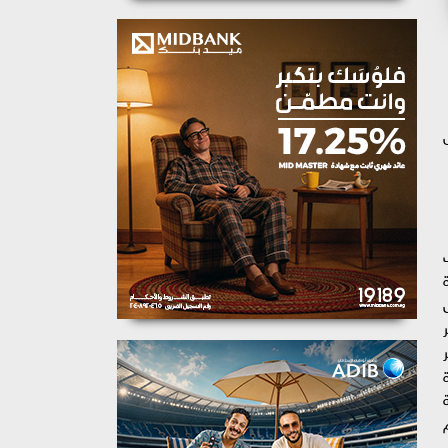
Eg، و سمير
هي مدة
م