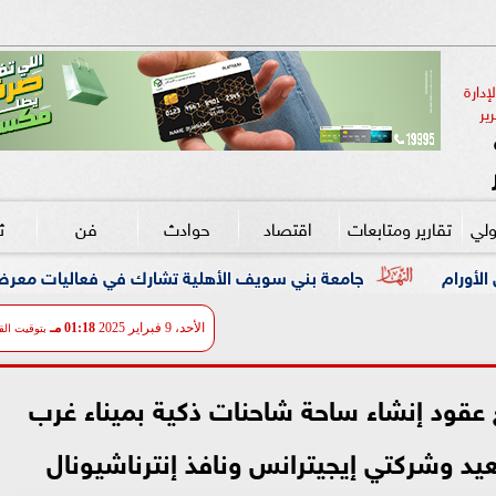
دارة 
ير
ولي
تقارير ومتابعات
اقتصاد
حوادث
فن
ث
امعة بني سويف الأهلية تشارك في فعاليات معرض ”أخبار اليوم للتعلي
الأحد، 9 فبراير 2025
01:18 مـ
بتوقيت الق
عقود إنشاء ساحة شاحنات ذكية بميناء غرب
د وشركتي إيجيترانس ونافذ إنترناشيونال