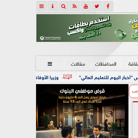
قافة
المحافظات
مقالات

م العالي”
وزيرا الأوقاف والتخطيط يبحثان تعزيز التعاون ال
اهرة