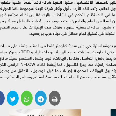
لتابع للمنطقة الاقتصادية، مشيرًا لتنفيذ شركة نافذ أنظمة رقمية متطورة
العالم، وتعد نافذ الأردن، أول وأكثر شركة تابعة لمجموعة نافذ الدولية،
ا في ذلك نظام التحكم في الشاحنات بالإضافة إلى نظام مجتمع ظهير
بين القطاعين العام والخاص؛ حيث تقوم مجموعة نافذ بالتعامل مع أكثر من
12,000 شاحنة في اليوم من خلال أداء أكثر من 7 ملايين حركة لوجستية سنويا، وتؤكد هذه الإنجازات على حجم التطوي
ة الشركة في تحقيق نجاح مماثل في ميناء غرب بورسعيد.
الجدير بالذكر أن ساحة تجميع الشاحنات الجديدة تتمتع بموقع استراتيجي على بعد 2 كيلومتر فقط من الميناء، وتمتد على مسا
114,000 متر مربع، وستضم بوابات آلية، وتحديد ذكي للحاويات بتقنيات تحديد الهوية بترددات الراديو RFID، ومرك
حها وتعزيز التواصل وتكامل البيانات، فيما يشمل المشروع سجلًا مركزيًا
لإدارة تسجيلات المركبات والسائقين وأصحاب المصلحة رقميًا، مما يعزز التنسيق، كما يُبسّط نظام NFLOW الرق
بكة الإنترنت وتطبيق الهواتف المحمولة إجراءات ما قبل الوصول، للتحقق من وصول
ثائق معتمدة، ويضمن النظام كذلك سلاسة استلام وتسليم البضائع، مما