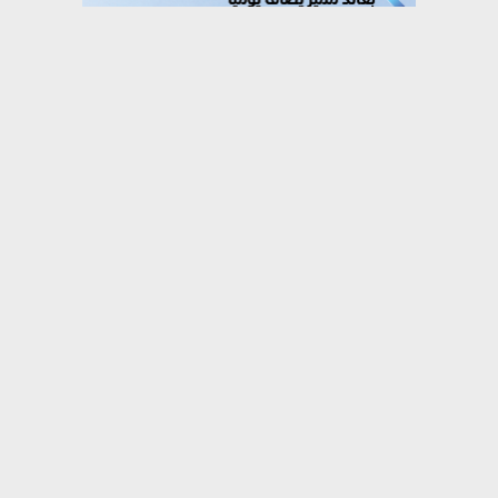
⇡
حوادث
السجن 10 سنوات للمتهم في القضية المعروفة
بمستريح البيض