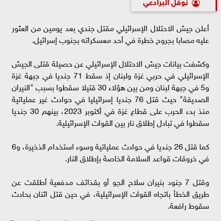
نوفل البرادعي
أعلن جيش الاحتلال الإسرائيلي مقتل جندي بعد يومين من العثور
عليه مصابا بجروح خطرة في أحد معسكراته بجنوب إسرائيل.
وكشفت بيانات جيش الاحتلال الإسرائيلي عن حصيلة قتلى الجيش
الإسرائيلي في حربي غزة ولبنان إذ سقط 71 جنديا في جبهة غزة
و5 في جبهة لبنان ومن بين هؤلاء 30 قتيلا سقطوا بسبب "النيران
الصديقة" حيث قتل 76 جنديا إسرائيليا في حوادث غير عملياتية
منذ بدء الحرب على قطاع غزة في أكتوبر 2023، بينهم 30 جنديا
سقطوا في تبادل إطلاق نار بين القوات الإسرائيلية.
كما قتل 26 جنديا في حوادث عملياتية وسوء استخدام الذخيرة، و6
في خروقات قواعد السلامة الخاصة بإطلاق النار.
وقتل 7 جنود بنيران سلاح الجو أو بقذائف مدفعية أطلقت عن
طريق الخطأ باتجاه القوات الإسرائيلية، في حين قتل اثنان بحادث
سقوط رافعة.