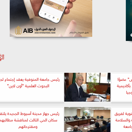
” عضوًا
رئيس جامعة المنوفية يعقد إجتماع لجن
بأكاديمية
البحوث العلمية ”أون لاين”
جيا
نوية لفريق
رئيس جهاز مدينة أسيوط الجديدة يلتق
 والسلامة
سكان الحي الثالث لمناقشة مطالبهم
جامعة
ومقترحاتهم