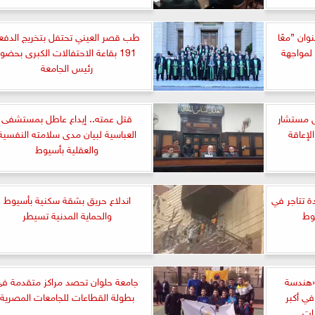
وان ”معًا
طب قصر العيني تحتفل بتخريج الدفع
 لمواجهة
191 بقاعة الاحتفالات الكبرى بحضور
رئيس الجامعة
ل مستشار
قتل عمته.. إيداع عاطل بمستشفى
الإعاقة
العباسية لبيان مدى سلامته النفسية
والعقلية بأسيوط
ت لسيدة تتاجر في
اندلاع حريق بشقة سكنية بأسيوط
وط
والحماية المدنية تسيطر
«هندسة
جامعة حلوان تحصد مراكز متقدمة ف
ي أكبر
بطولة القطاعات للجامعات المصرية
رات