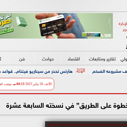
دارة 
ير
ولي
تقارير ومتابعات
اقتصاد
حوادث
فن
ث
هآرتس تحذر من سيناريو فيتنام.. قواعد في لبنان واحتلال مم
الأحد، 26 يناير 2025
04:13 مـ
بتوقيت الق
طوة على الطريق” في نسخته السابعة عشرة