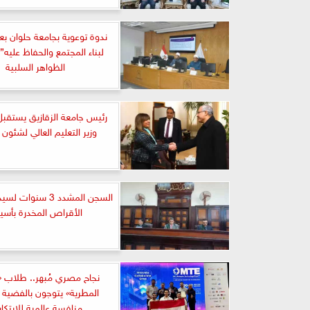
ندوة توعوية بجامعة حلوان بعن
لبناء المجتمع والحفاظ عليه”
الظواهر السلبية
رئيس جامعة الزقازيق يستقب
وزير التعليم العالي لشئون 
السجن المشدد 3 سنوا
الأقراص المخدرة بأسي
نجاح مصري مُبهر.. طلاب 
المطرية» يتوجون بالفضية ف
منافسة عالمية للابتكا