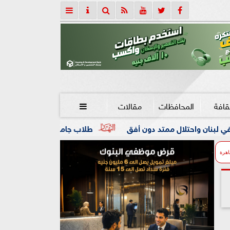
قافة
المحافظات
مقالات

تد دون أفق
طلاب جامعة المنوفية داخل «الكلية الجوية».. ت
اهرة