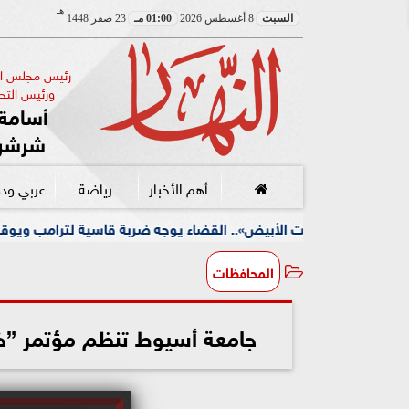
هـ
السبت
8 أغسطس 2026
01:00 مـ
23 صفر 1448
رئيس مجلس الإ
ورئيس التحر
أسامة 
شرشر
أهم الأخبار
رياضة
عربي ود
ت الأبيض».. القضاء يوجه ضربة قاسية لترامب ويوقف مشروعه الضخم
المحافظات
جامعة أسيوط تنظم مؤتمر ”خ