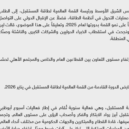
إكس الشرق الأوسط ورئيسة القمة العالمية لطاقة المستقبل، إلى الطلب
عمليات التحول في أنظمة الطاقة، فضلاً عن الإقبال الدولي على التواصل
ومشاركة المعارف والخبرات، والذي يُعد مؤشراً هاماً على نمو القمة بدورتها لعام 2025. وتعليقاً على هذا الموضوع، قالت ل
 عام 2025 كل التوقعات ونجحت في استقطاب الخبراء الدوليين والشركات الكبرى والناشئة وصنّا
 المنطقة.
رتفاع مستوى التعاون بين القطاعين العام والخاص والمجتمع الأهلي لحشد
لدورة القادمة من القمة العالمية لطاقة المستقبل في يناير 2026.
ة المستقبل، وهي فعالية سنوية تُقام في إطار فعاليات أسبوع أبوظبي
قبل أبرز رواد الابتكار والفكر وأصحاب الرؤى على مستوى العالم. وتجمع
فها، قادة القطاع والمبتكرين والجهات الحكومية من مختلف أنحاء العالم،
المبادرات المبتكرة التي تركز على آليات ضبط معدّل ارتفاع حرارة الأرض