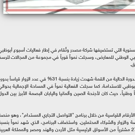
السنوية التي تستضيفها شركة مصدر وتُقام في إطار فعاليات أسبوع أبوظبي
 دورة عام 2025 في مركز أبوظبي الوطني للمعارض، وسجلت نمواً قوياً في مجموعة من المجالات لترس
ق.
وقالت شركة آر إكس، الجهة المنظمة للفعالية، إن الدورة الحالية من القمة شهدت زيادة بنسبة 31% في عدد الزوار قياساً بد
سبوع أبوظبي للاستدامة. كما سجلت الفعالية نمواً في المساحة الإجمالية بحوالي
تضافت أكثر من 450 شركة و11 جناحاً وطنياً، حيث كان لأجنحة الصين وألمانيا واليابان البصمة الأبرز بين الدو
لأرقام القياسية من خلال برنامج "التواصل التجاري المستدام"، وهو منصة
ضة والزوار والشركاء المحتملين. واستضاف البرنامج، الذي شهد نمواً بنسبة
17% على أساس سنوي، العام الجاري أكثر من 270 مشترياً من الأسواق الرئيسية مثل الأردن والهند ومصر والمملكة العربي