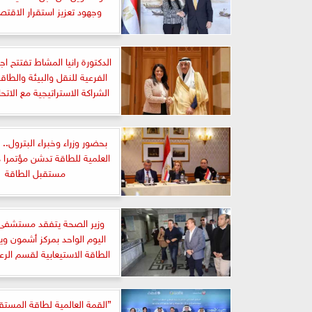
وجهود تعزيز استقرار الاقتصا
الدكتورة رانيا المشاط تفتتح اجت
الفرعية للنقل والبيئة والطاق
الشراكة الاستراتيجية مع الاتحا
بحضور وزراء وخبراء البترول.
العلمية للطاقة تدشن مؤتمرا د
مستقبل الطاقة
وزير الصحة يتفقد مستشفى
اليوم الواحد بمركز أشمون وي
الطاقة الاستيعابية لقسم الرعا
”القمة العالمية لطاقة المست