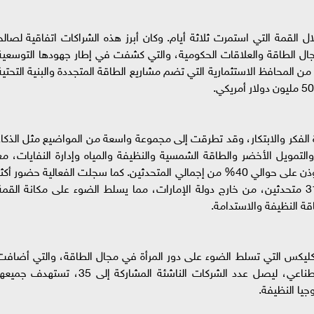
 القمة التي استمرت ثلاثة أيام. وكان أبرز هذه الشراكات اتفاقية لصالح
جال الطاقة والعلاقات الحكومية، والتي كشفت في إطار جهودها التوسعية
محافظ الاستثمارية التي تضم مشاريع الطاقة المتجددة والبنية التحتية
ة الفكر والابتكار، وقد تطرقت إلى مجموعة واسعة من المواضيع مثل الذكاء
التمويل الأخضر والطاقة الشمسية والنظيفة والمياه وإدارة النفايات، مع
زيادة ملحوظة في مشاركة السيدات، اللواتي استحوذن على حوالي 40% من إجمالي المتحدثين. كما سجلت الفعالية حضور أكث
من 30% من المتحدثين، الذين يتجاوز عددهم 310 متحدثين، من خارج دولة الإمارات، مما يسلط الضوء على مكانة القم
اقة النظيفة والاستدامة.
كليكس التي تسلط الضوء على دور المرأة في مجال الطاقة، والتي أضافت
بعداً جديداً مع إطلاق فعالية كليكس للذكاء الاصطناعي، ليصل عدد الشركات الناشئة المشاركة إلى 35، تستهدف ج
جيا النظيفة.