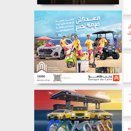
ل
ل
ر