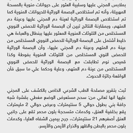
بملابس المجني عليها وسلبية العثور على حيوانات منوية بالمسحة
المهبيلة، وأنه تم استخلاص البصمة الوراثية للحيوانات المنوية كما
تم استخلاص البصمة الوراثية لعينة دم المجني عليها وعينة دم
المتهم، وبمقارنة النتائج تبين أن البصمة الوراثية للحمض النووي
المستخلص من التلوثات المنوية المعثور عليها ببنطال والعباءة هي
خليط أشتمل على البصمة الوراثية للحمض النووي المستخلص من
عينة دم المتهم وعينة دم المجني عليها، وأن البصمة الوراثية
للحمض النوي المستخلص من التلوثات المنوية بفوطة وكذا
قميص نوم تطابقت مع البصمة الوراثية للحمض النووي
المستخلص من عينة دم المتهم، وعلية وحكما علي ما سبق فأن
الواقعة جائزة الحدوث.
ثبت بتقرير مصلحة الطب الشرعي الخاص بالكشف على المجني
عليها انها تعاني من: سحح مستعرض الوضع مغطي بقشرة شبه
جافة بني بطول حوالي 5 سنتيمترات وعرض حوالي 2 مليمترات
يقع بخلفية العنق، وكدمات متسحجة بلون محمر تقع على جانبي
العنق أصغرهم 21 سنتيمترات، جرح بيمين الشفاه العليا، وكدمات
بلون محمر بالبطن والظهر والذراع الأيمن والأيسر.