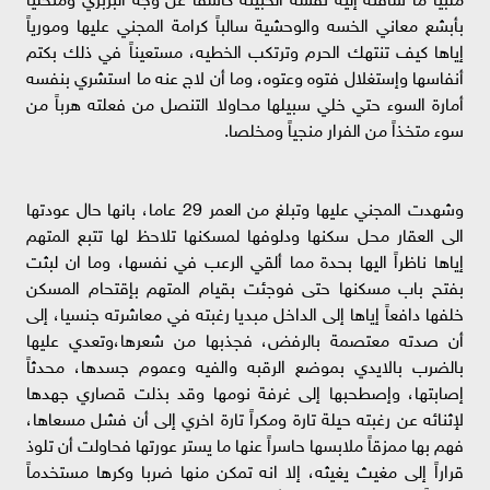
بأبشع معاني الخسه والوحشية سالباً كرامة المجني عليها ومورياً
إياها كيف تنتهك الحرم وترتكب الخطيه، مستعيناً في ذلك بكتم
أنفاسها وإستغلال فتوه وعتوه، وما أن لاج عنه ما استشري بنفسه
أمارة السوء حتي خلي سبيلها محاولا التنصل من فعلته هرباً من
سوء متخذاً من الفرار منجياً ومخلصا.
وشهدت المجني عليها وتبلغ من العمر 29 عاما، بانها حال عودتها
الى العقار محل سكنها ودلوفها لمسكنها تلاحظ لها تتبع المتهم
إياها ناظراً اليها بحدة مما ألقي الرعب في نفسها، وما ان لبثت
بفتح باب مسكنها حتى فوجئت بقيام المتهم بإقتحام المسكن
خلفها دافعاً إياها إلى الداخل مبديا رغبته في معاشرته جنسيا، إلى
أن صدته معتصمة بالرفض، فجذبها من شعرها،وتعدي عليها
بالضرب بالايدي بموضع الرقبه والفيه وعموم جسدها، محدثاً
إصابتها، وإصطحبها إلى غرفة نومها وقد بذلت قصاري جهدها
لإثنائه عن رغبته حيلة تارة ومكراً تارة اخري إلى أن فشل مسعاها،
فهم بها ممزقاً ملابسها حاسراً عنها ما يستر عورتها فحاولت أن تلوذ
قراراً إلى مغيث يغيثه، إلا انه تمكن منها ضربا وكرها مستخدماً