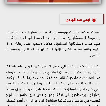
أيمن عبد الهادي
قضت محكمة جنايات بورسعيد برئاسة المستشار السيد عبد العزيز،
وعضوية المستشارين: مصطفي عبد الحفيظ أبو العلا، وأشرف
عبيد علي، وسكرتارية اسماعيل عوكل وسمير رضا، إحالة أوراق
متهم واقع سيدة داخل منزلها تحت تهديد السلاح ببورسعيد لـ
المفتي.
وتعود أحداث الواقعة إلي يوم 1 من شهر إبريل عام 2024،
الموافق 22 من شهر رمضان الماضي، والمتهم فيها ف م م ويبلغ
من العمر 20 عاما، حيث قام بمواقعة المجني عليها أ ف ف ع كرهاً
عنها وذلك بتتبعها حال دلوفها لمسكنها، وما أن سنحت له الفرصه
حتي هم خلفها دافعاً إياها داخله متعدياً عليها ضرباً بالإيدي محدثاً
إصاباتها، وإصطحبها إلى غرفة نومها وتعدى عليها جنسيا بان أولج
قضيبه في فرجها ومعاشرتها معاشرة الازواج إلى أن أفرغ شهوته
ملبياً ما ساقته إليه نفسه الخبيثة كاشفاً عن وجه البربري ومتحليا