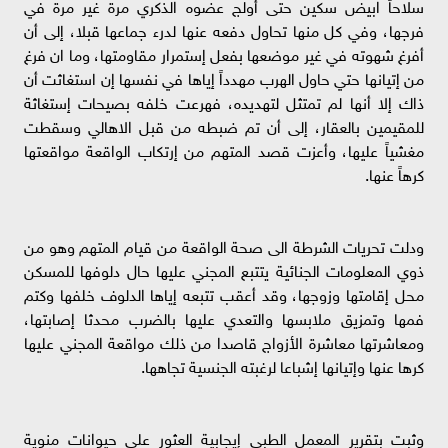
سلاحاً ابيض سكين حتى أولج عضوه الذكري مرة غير مرة في
فرجها، وفي كل منها تحاول دفعه عنها لدرء جماعها قبلا، إلى أن
أفرغ شهوته في غير موضعها بفعل إستمرار مقاومتها، وما ان فرغ
من إتيانها حتي حاول الهرب مهدداً إياها في نفسها إن استغاثت أن
ذاك إلا أنها لم تمتثل لتهديده، فهرعت خلفه بصيحات إستغاثة
للمقيمين بالعقار، إلى أن تم ضبطه من قبل الاهالي وسقطت
مغشياً عليها، وأعزت قصد المتهم من إرتكاب الواقعة مواقعتها
كرهاً عنها.
ودلت تحريات الشرطة الى صحة الواقعة من قيام المتهم وهو من
ذوي المعلومات الجنائية يتتبع المجني عليها حال دلوفها للمسكن
محل إقامتها وزوجها، وقد أعقب تتبعه إياها الدلوف خلفها وكتم
فمها وتمزيق ملابسها والتعدي عليها بالضرب محدثا إصابتها،
ومعاشرتها معاشرة الأزواج قاصدا من ذلك مواقعة المجني عليها
كرها عنها وإتيانها إشباعا لرغبته الجنسية تجاهها.
وثبت بتقرير المعمل الطبي إيجابية العثور علي حيوانات منوية