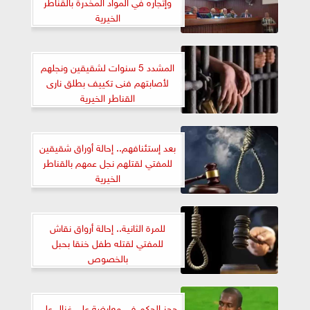
وإتجاره في المواد المخدرة بالقناطر
الخيرية
المشدد 5 سنوات لشقيقين ونجلهم
لأصابتهم فنى تكييف بطلق نارى
القناطر الخيرية
بعد إستئنافهم.. إحالة أوراق شقيقين
للمفتي لقتلهم نجل عمهم بالقناطر
الخيرية
للمرة الثانية.. إحالة أرواق نقاش
للمفتي لقتله طفل خنقا بحبل
بالخصوص
حجز الحكم في معارضة علي غزال على