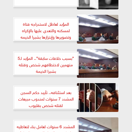
المؤبد لعاطل لاستدراجه فتاة
لمسكنه والتعدي عليها بالإكراه
وتصويرها وإبتزازها بشبرا الخيمه
”بسبب خلافات سابقة”.. المؤبد لـ5
متهمين لاختطافهم شخص وقتله
بشبرا الخيمة
بعد استئنافه.. تأييد حكم السجن
المشدد 7 سنوات لمندوب مبيعات
لقتله شخص بقليوب
المشدد 6 سنوات لعامل بناء لتعاطيه