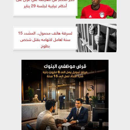
أحكام غيابية لجلسة 29 يناير
لسرقة هاتف محمول.. المشدد 15
سنة لعامل لاتهامه بقتل شخص
بطوخ