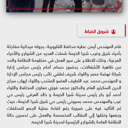
شروق الخياط
قام المهندس أيمن عطيه محافظ القليوبية، بجوله ميدانية مفاجئة
بأحياء شرق وغرب شبرا الخيمة شملت العديد من الشوارع والأحياء
الفرعية، وذلك للاطلاع على سير العمل في منظومة النظافة والحد
من ظاهرة الأشغالات، بحضور حسام أمام رئيس مجلس إدارة
شركة نهضة مصر واللواء شريف لطفي نائب رئيس مجلس الإدارة
و المهندس محمد عبد اللطيف العضو المنتدب واللواء ايهاب سراج
الدين السكرتير العام والدكتور محمد فوزي معاون المحافظ واللواء
أحمد أبو بكر رئيس مدينة شبرا الخيمة و خالد العرفي رئيس حي
غرب والمهندس محمد بسيوني رئيس حي شرق شبرا الخيمة، حيث
تم التأكيد فيه على ضرورة رفع كفاءة عملية الجمع للمخلفات
ورفعها ونقلها إلي المقالب المخصصة والعمل على تحسين حالة
النظافة العامة بالشوارع الرئيسية لمدينة شبرا الخيمه.