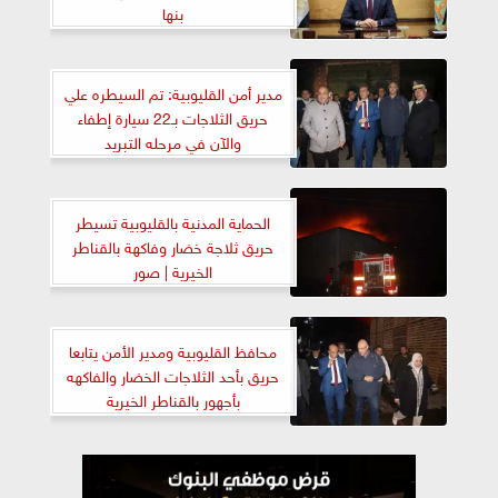
بنها
مدير أمن القليوبية: تم السيطره علي
حريق الثلاجات بـ22 سيارة إطفاء
والآن في مرحله التبريد
الحماية المدنية بالقليوبية تسيطر
حريق ثلاجة خضار وفاكهة بالقناطر
الخيرية | صور
محافظ القليوبية ومدير الأمن يتابعا
حريق بأحد الثلاجات الخضار والفاكهه
بأجهور بالقناطر الخيرية