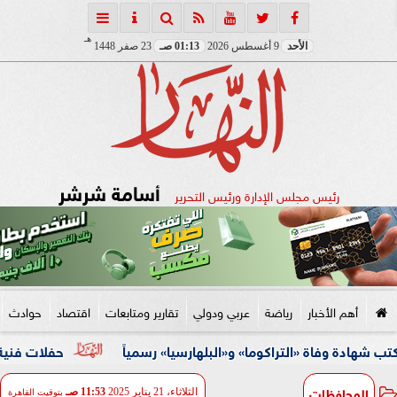
هـ
الأحد
9 أغسطس 2026
01:13 صـ
23 صفر 1448
أسامة شرشر
رئيس مجلس الإدارة ورئيس التحرير
أهم الأخبار
رياضة
عربي ودولي
تقارير ومتابعات
اقتصاد
حوادث
اة «التراكوما» و«البلهارسيا» رسمياً
حفلات فنية وأنشطة ثقا
المحافظات
الثلاثاء، 21 يناير 2025
11:53 صـ
بتوقيت القاهرة