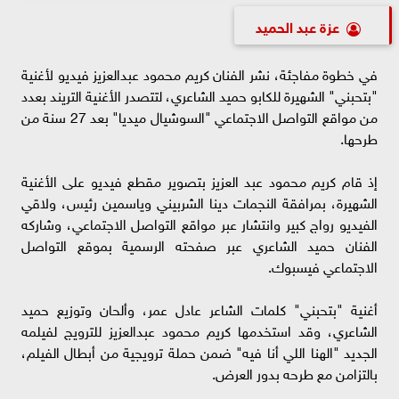
عزة عبد الحميد
في خطوة مفاجئة، نشر الفنان كريم محمود عبدالعزيز فيديو لأغنية
"بتحبني" الشهيرة للكابو حميد الشاعري، لتتصدر الأغنية التريند بعدد
من مواقع التواصل الاجتماعي "السوشيال ميديا" بعد 27 سنة من
طرحها.
إذ قام كريم محمود عبد العزيز بتصوير مقطع فيديو على الأغنية
الشهيرة، بمرافقة النجمات دينا الشربيني وياسمين رئيس، ولاقي
الفيديو رواج كبير وانتشار عبر مواقع التواصل الاجتماعي، وشاركه
الفنان حميد الشاعري عبر صفحته الرسمية بموقع التواصل
الاجتماعي فيسبوك.
أغنية "بتحبني" كلمات الشاعر عادل عمر، وألحان وتوزيع حميد
الشاعري، وقد استخدمها كريم محمود عبدالعزيز للترويج لفيلمه
الجديد "الهنا اللي أنا فيه" ضمن حملة ترويجية من أبطال الفيلم،
بالتزامن مع طرحه بدور العرض.