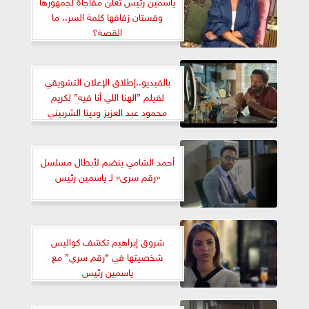
ياسمين رئيس تعلن مفاجأة لجمهورها
وفستان زفافها كلمة السر.. ما
القصة؟
بالفيديو..إطلاق الإعلان التشويقي
لفيلم ”الهنا اللي أنا فيه” لكريم
محمود عبد العزيز ودينا الشربيني
أحمد الشامي ينضم لأبطال مسلسل
«رقم سرى» لـ ياسمين رئيس
شروق إبراهيم تكشف كواليس
شخصيتها في “رقم سري” مع
ياسمين رئيس