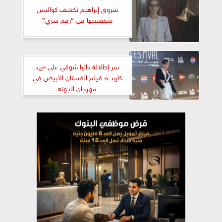
شروق إبراهيم تكشف كواليس
شخصيتها في “رقم سري”
سر إطلالة داليا شوقي على «ريد
كاربت» فيلم الفستان الأبيض في
مهرجان الجونة