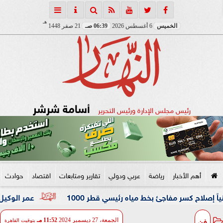
هـ
الخميس
6 أغسطس 2026
06:39 صـ
21 صفر 1448
أسامة شرشر
رئيس مجلس الإدارة ورئيس التحرير
أهم الأخبار
رياضة
عربي ودولي
تقارير ومتابعات
اقتصاد
حوادث
ر مفاجئ بخط مياه رئيسي قطر 1000
عمر الوكيل ”بكار” مدربًا
فن
الجمعة، 27 ديسمبر 2024
11:52 مـ
بتوقيت القاهرة