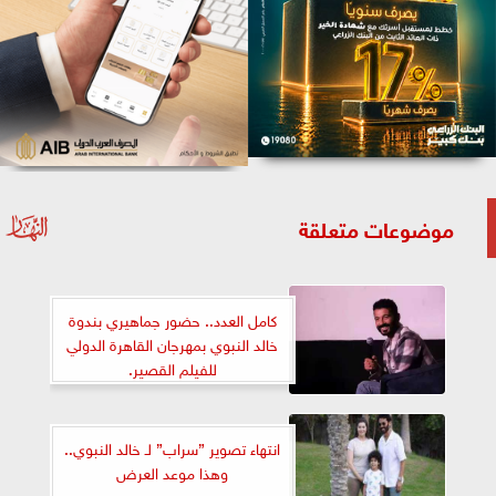
موضوعات متعلقة
كامل العدد.. حضور جماهيري بندوة
خالد النبوي بمهرجان القاهرة الدولي
للفيلم القصير.
انتهاء تصوير ”سراب” لـ خالد النبوي..
وهذا موعد العرض