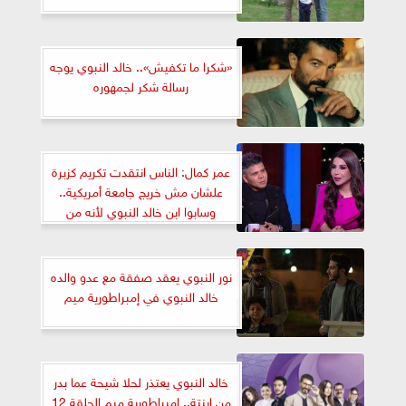
«شكرا ما تكفيش».. خالد النبوي يوجه
رسالة شكر لجمهوره
عمر كمال: الناس انتقدت تكريم كزبرة
علشان مش خريج جامعة أمريكية..
وسابوا ابن خالد النبوي لأنه من
بيفرلي هيلز
نور النبوي يعقد صفقة مع عدو والده
خالد النبوي في إمبراطورية ميم
خالد النبوي يعتذر لحلا شيحة عما بدر
من ابنتة.. إمبراطورية ميم الحلقة 12