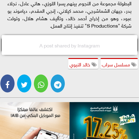
البطولة مجموعة من النجوم بينهم يسرا اللوزي، هاني عادل، نجلاء
بدر، جيهان الشماشرجي، محمد كيلاني، إنجي المقدم، دياموند بو
عبود، وهو من إخراج أحمد خالد، وتأليف هشام هلال، وتولت
شركة "S Productions" تنفيذ إنتاج العمل.
A post shared by Instagram
مسلسل سراب
خالد النبوي