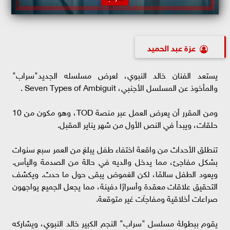
عزة عبد الحميد
يستعد الفنان خالد النبوي، لعرض مسلسله الجديد"سراب"
والمأخوذ عن المسلسل الأجنبي، Seven Types of Ambiguit .
ومن المقرر أن يعرض العمل عبر منصة TOD، وهو مكون من 10
حلقات، ويبدأ في النص الأول من شهر يناير المقبل.
تنطلق الأحداث من واقعة اختفاء طفل يبلغ من العمر سبع سنوات
بشكل مفاجئ، مما يدخل والديه في حالة من الصدمة واليأس.
ويعود الطفل سالمًا، لكن الغموض يبقى حول ما حدث. ويكشف
التحقيق علاقات معقدة وأسرارًا دفينة، مما يجعل الجميع يواجهون
صراعات أخلاقية ومفاجآت غير متوقعة.
يقوم ببطولة مسلسل "سراب" النجم الكبير خالد النبوي، ويشاركه