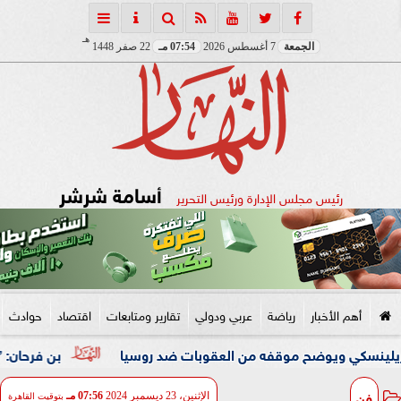
هـ
الجمعة
7 أغسطس 2026
07:54 مـ
22 صفر 1448
أسامة شرشر
رئيس مجلس الإدارة ورئيس التحرير
أهم الأخبار
رياضة
عربي ودولي
تقارير ومتابعات
اقتصاد
حوادث
ويوضح موقفه من العقوبات ضد روسيا
بن فرحان: ”اتفاقية مك
فن
الإثنين، 23 ديسمبر 2024
07:56 مـ
بتوقيت القاهرة