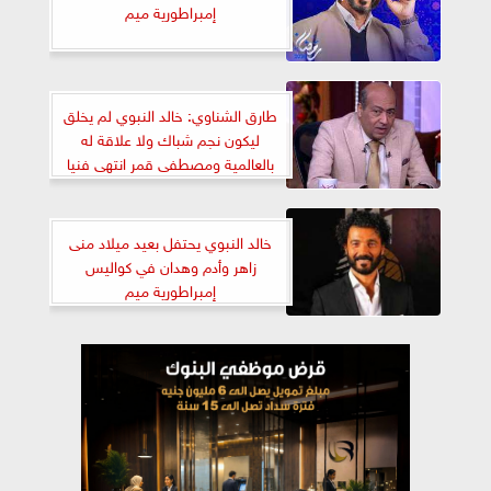
إمبراطورية ميم
طارق الشناوي: خالد النبوي لم يخلق
ليكون نجم شباك ولا علاقة له
بالعالمية ومصطفى قمر انتهى فنيا
خالد النبوي يحتفل بعيد ميلاد منى
زاهر وأدم وهدان في كواليس
إمبراطورية ميم