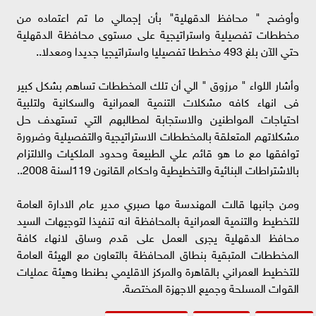
وأوضح " محافظ الدقهلية" بأن إجمالي ما تم اعتماده من
مخططات تفصيلية واستراتيجية على مستوى محافظة الدقهلية
حتي الآن بلغ 493 مخططا تفصيليا واستراتيجيا جديدا ومعدلا..
وأشار اللواء " مرزوق " الي أن تلك المخططات تساهم بشكل كبير
فى انهاء كافه مشكلات التنمية العمرانية والسكانية ولتلبية
احتياجات المواطنين والاستجابة لمطالبهم التي تستهدف حل
مشكلاتهم المتعلقة بالمخططات الاستراتيجية والتفصيلية وضرورة
توافقها مع ما هو قائم علي الطبيعة وحدود الملكيات والالتزام
بالاشتراطات البنائية والتخطيطية واحكام القانون 119لسنة 2008..
ومن جانبها قالت المهندسة مها صبري مدير عام الادارة العامة
للتخطيط والتنمية العمرانية بالمحافظة انه تنفيذا لتوجيهات السيد
محافظ الدقهلية يجرى العمل على قدم وساق لانهاء كافة
المخططات المتبقية بنطاق المحافظة بالتعاون مع الهيئة العامة
للتخطيط العمراني بالقاهرة والمركز الاقليمي بطنطا وهيئة عمليات
القوات المسلحة وجميع الاجهزة المختصة.