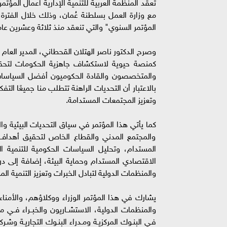
تعقد المنظمة العربية للتنمية الإدارية أعمال المؤ
المؤتمر السنوي" والتي تنعقد منذ ثلاثة وعشرين عاما
وصرح الدكتور ناصر الهتلان القحطاني، المدير العام 
كمنصة حيوية لاستكشاف جاهزية الحكومات لتحقيق
والمتخصصون والقادة الحكوميون أفضل السياسات
بالاعتبار أن التحديات الراهنة تتطلب منا جميعًا التف
وتعزيز المجتمعات المستدامة.
كما يأتي هذا المؤتمر في سياق التحديات البيئية و
والمجتمع المدني والقطاع الخاص لتحقيق أهداف 
المستدام، وتحليل السياسات الحكومية للتنمية ال
الاقتصادي المستدام وحماية البيئة، إضافة إلى در
والمنظمات الدولية لتبادل الخبرات وتعزيز التنمية ال
يشارك في هذا المؤتمر الوزراء ووكلاؤهم، والأمن
والمنظمات الدولية، الاستشــاريون والخبــراء فــي مكات
فـي البنـوك المركزيـة ومـدراء البنـوك التجاريـة وشـركا