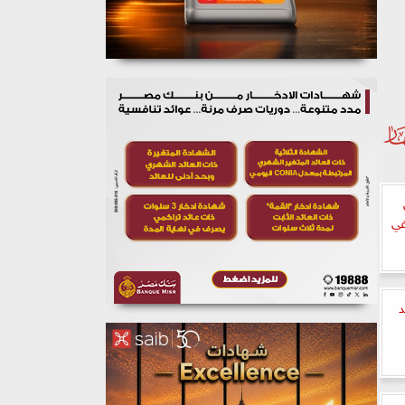
نجاز في
د