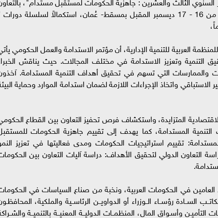
تمر السنوي الثالث والعشرين : جاهزية الحكومات لمستقبل مستدام"، بالتعاون
مع وزارة العمل بسلطنة عُمان، وذلك خلال الفترة من 16 - 17 ديسمبر المقبل بمسقط- عُمان، استكمالاً لسلسلة دورات 
ً،
للمنظمة العربية للتنمية الإدارية، أن مؤتمر الاستدامة والعمل الحكومي يأتي
 التنمية وتعزيز الاستدامة في مختلف المجالات. حيث يناقش الخبراء
 والممارسات التي تسهم في تحقيق أهداف التنمية المستدامة. آخذون
كير الاستباقي واتخاذ الإجراءات اللازمة لضمان استدامة الموارد وحماية البيئة
الاقتصادية المتزايدة، واستكشاف فرص تحفيز التعاون بين القطاع الحكومي
التنمية المستدامة، كما يهدف إلى تقييم جاهزية الحكومات للمستقبل
مستدامة: تقييم استراتيجيات الحكومات ومدى فعاليتها في تعزيز النمو
اسة التعاون الدولي لتحقيق الأهداف: دراسة آليات التعاون بين الحكومات
مستدامة.
اء العامين في الحكومات العربية، ونخبة من صناع السياسات في الحكومات
ــب الســادة رؤســاء الــوزراء أو الدواويــن الرئاســية والملكية، المحافظـون
ت التأميـن وأسـواق المال، المنظمــات الدوليــة المعنيــة بالتنميــة والشــراكة