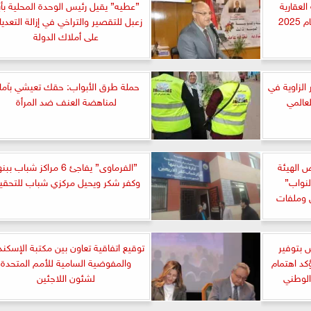
 العقارية
”عطيه” يقيل رئيس الوحدة المحلية بأب
202
زعبل للتقصير والتراخي في إزالة التعدي
على أملاك الدولة
الزاوية في
حملة طرق الأبواب: حقك تعيشي بآما
لعالمي
لمناهضة العنف ضد المرأة
 الهيئة
”الفرماوى” يفاجئ 6 مراكز شباب ببن
لنواب”
وكفر شكر ويحيل مركزي شباب للتحقي
 وملفات
 بتوفير
توقيع اتفاقية تعاون بين مكتبة الإسكند
كد اهتمام
والمفوضية السامية للأمم المتحدة
الوطني
لشئون اللاجئين