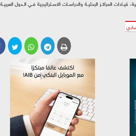
 قيــادات المراكــز البحثيــة والدراســات الاســتراتيجية فــي الــدول العربيــة،
صادي