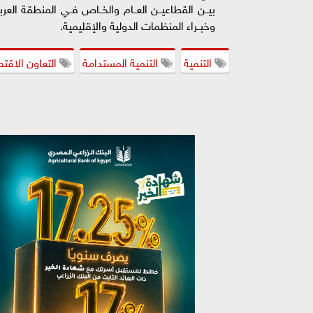
بيــن القطاعيــن العــام والخــاص فــي المنطقة العربية،
وخبــراء المنظمات الدولية والإقليمية.
التنمية
التنمية المستدامة
التعاون الاقت