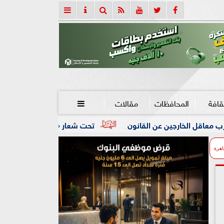
قافة
المحافظات
مقالات

ن القانون
تحت شعار «خدمة بيوت الله شرف».. محافظ كفرالشيخ
اهرة