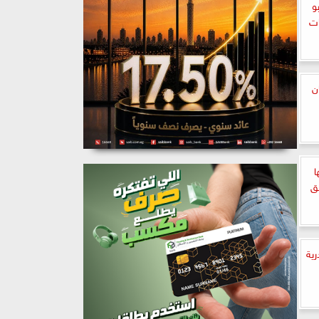
و
ات
ن
ها
ق
رية