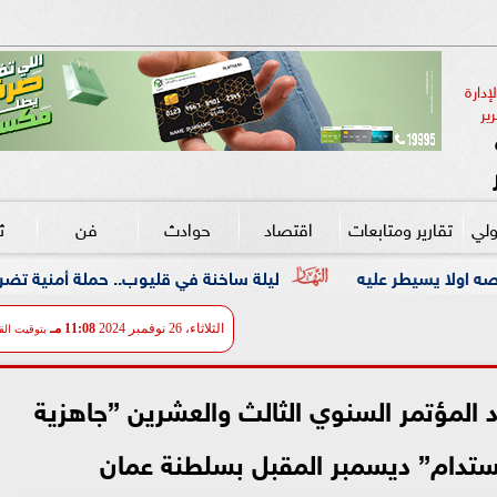
دارة 
ير
ولي
تقارير ومتابعات
اقتصاد
حوادث
فن
ث
ليلة ساخنة في قليوب.. حملة أمنية تضرب معاقل الخارجين ع
الثلاثاء، 26 نوفمبر 2024
11:08 مـ
بتوقيت الق
عقاد المؤتمر السنوي الثالث والعشرين ”جاهزية
تدام” ديسمبر المقبل بسلطنة عمان