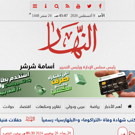
هـ
الأحد
9 أغسطس 2026
05:07 صـ
24 صفر 1448
أسامة شرشر
رئيس مجلس الإدارة ورئيس التحرير
أهم الأخبار
رياضة
عربي ودولي
تقارير ومتابعات
اقتصاد
حوادث
ة «التراكوما» و«البلهارسيا» رسمياً
حفلات فنية وأنشطة ثقاف
فن
الأربعاء، 20 نوفمبر 2024
01:33 مـ
بتوقيت القاهرة