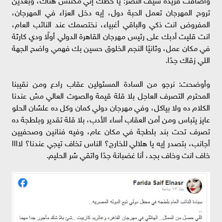
تروح المهرجان تعمل الحبة دول، إيه دخل العزاء في المهرجان،
المفروض انت ذكي والباقي أغبياء، نختصمك عند النائب العام،
انت قليت أدبك على رئيس مهرجان القاهرة الدولي أولًا ودي كارثة
في مكان عمل، وثانيًا النجم الخلوق حسين بك فهمي واضح الجهة
اللي زقاك جدًا.
وأوضحت: نرجو من السادة المسئولين عقاب رادع ومن نقيبنا
المحترم التصرف العاجل بلا قلة قيمة والصوت العالي مش عندنا
الكلام ده ولا بياكل، وفي مهرجان دولي كمان وكل ده علشان الحلو
عايز يتباس ومن أمن العقاب أساء الأدب، بلا قلة تقدير وبلطجة ده
تصرف تحت بند بلطجة في مكان عام، وفيه فنانين وصحفيين
أجانب، بتصدر إيه يا هلالي للخارج؟ الناس تخاف تيجي عندنا؟ لاااا
خاف انت وخاف بجد، أنا غضبانة جدًا واتقي شر الحليم.