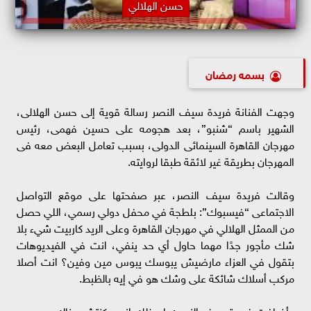
حسن الهلالي
بسمه رمضان
وجهت الفنانة فريدة سيف النصر رسالة قوية إلى حسن الهلالى،
الشهير باسم “شنبو”، بعد هجومه على حسين فهمى، رئيس
مهرجان القاهرة السينمائى الدولى، بسبب تعامل البعض معه فى
المهرجان بطريقة غير لائقة طبقا لروايته.
وقالت فريدة سيف النصر، عبر صفحتها على موقع التواصل
الاجتماعى “فيسبوك”: بلطجة في محفل دولي رسمي، اللي حصل
من الممثل الهلالي في مهرجان القاهرة وعلى الريد كاربيت شيء بلا
شك مأجور جدًا مهما حاول أي حد ينفي، انت في الفيديوهات
بتقول في العزاء مارضيش يبوسك يبوس مين وفين؟ انت أصلا
مركب أسلاك شائكة على وشك هو في إيه بالظبط.
وأضافت فريدة سيف النصر: يا حظك إني مكنتش هناك، وبعدين