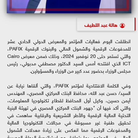
هالة عبد اللطيف
انطلقت اليوم فعاليات المؤتمر والمعرض الدولي الحادي عشر
للمدفوعات الرقمية والشمول المالي والبنوك الرقمية PAFIX،
والتي تستمر حتى 20 نوفمبر 2024، وذلك ضمن معرض Cairo
ICT الذي افتتحه أمس السيد الدكتور مصطفي مدبولي، رئيس
مجلس الوزراء بحضور عدد كبير من الوزراء والمسؤولين.
وفي الكلمة الافتتاحية لمؤتمر PAFIX، والتي ألقاها نيابة عن
السيد/ حسن عبد الله، محافظ البنك المركزي المصري، المهندس
أيمن حسين، وكيل أول المحافظ لقطاع تكنولوجيا المعلومات،
والتي أكد فيها أن "جهود البنك المركزي المصري في تهيئة البنية
التحتية المالية الرقمية والأطر التشريعية والرقابية ساهمت في
تحقيق طفرة غير مسبوقة في مجالات التكنولوجيا المالية
والمدفوعات الرقمية مما انعكس على زيادة معدلات الشمول
المالي في المجتمع، بما يتوافق مع استراتيجية الدولة المصرية