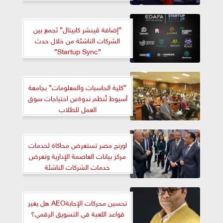
”إضافة ڤينشر كابيتال” تَجمع بين
الشركات الناشئة من خلال حدث
”Startup Sync”
”كلية الحاسبات والمعلومات” بجامعة
أسيوط تُنظم ندوةعن احتياجات سوق
العمل للطلاب
اورنچ مصر تستعرض محاكاة لخدمات
مركز بيانات العاصمة الإدارية وتعرض
خدمات الشركات الناشئة
تحسين محركات الإجابةAEO هل يغير
قواعد اللعبة في التسويق الرقمي؟