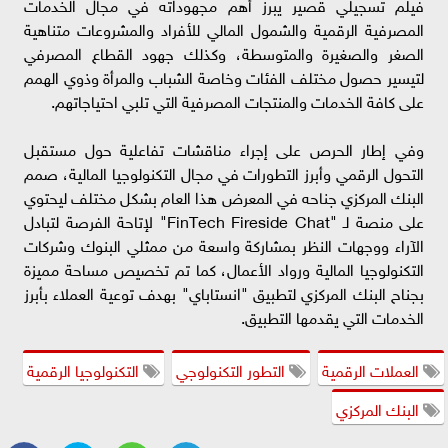
فيلم تسجيلي قصير يبرز أهم مجهوداته في مجال الخدمات
المصرفية الرقمية والشمول المالي للأفراد والمشروعات متناهية
الصغر والصغيرة والمتوسطة، وكذلك جهود القطاع المصرفي
لتيسير حصول مختلف الفئات وخاصة الشباب والمرأة وذوي الهمم
على كافة الخدمات والمنتجات المصرفية التي تلبي احتياجاتهم.
وفي إطار الحرص على إجراء مناقشات تفاعلية حول مستقبل
التحول الرقمي وأبرز التطورات في مجال التكنولوجيا المالية، صمم
البنك المركزي جناحه في المعرض هذا العام بشكل مختلف ليحتوي
على منصة لـ "FinTech Fireside Chat" لإتاحة الفرصة لتبادل
الآراء ووجهات النظر بمشاركة واسعة من ممثلي البنوك وشركات
التكنولوجيا المالية ورواد الأعمال، كما تم تخصيص مساحة مميزة
بجناح البنك المركزي لتطبيق "انستاباي" بهدف توعية العملاء بأبرز
الخدمات التي يقدمها التطبيق.
العملات الرقمية
التطور التكنولوجي
التكنولوجيا الرقمية
البنك المركزي