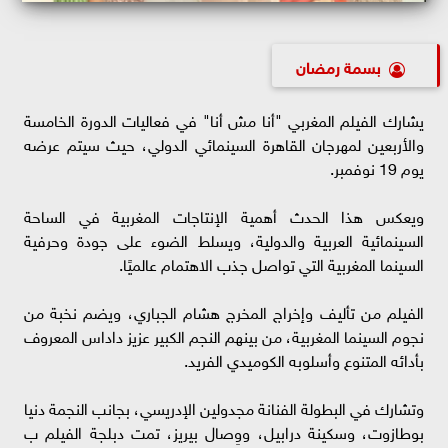
بسمة رمضان
يشارك الفيلم المغربي "أنا مش أنا" في فعاليات الدورة الخامسة
والأربعين لمهرجان القاهرة السينمائي الدولي، حيث سيتم عرضه
يوم 19 نوفمبر.
ويعكس هذا الحدث أهمية الإنتاجات المغربية في الساحة
السينمائية العربية والدولية، ويسلط الضوء على جودة وحرفية
السينما المغربية التي تواصل جذب الاهتمام عالميًا.
الفيلم من تأليف وإخراج المخرج هشام الجباري، ويضم نخبة من
نجوم السينما المغربية، من بينهم النجم الكبير عزيز داداس المعروف
بأدائه المتنوع وأسلوبه الكوميدي الفريد.
وتشارك في البطولة الفنانة مجدولين الإدريسي، بجانب النجمة دنيا
بوطازوت، وسكينة درابيل، ووِصال بيريز، تمت دبلجة الفيلم ب