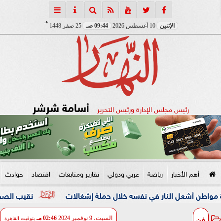
هـ
الإثنين
10 أغسطس 2026
09:44 صـ
25 صفر 1448
أسامة شرشر
رئيس مجلس الإدارة ورئيس التحرير
أهم الأخبار
رياضة
عربي ودولي
تقارير ومتابعات
اقتصاد
حوادث
ل النار في نفسه خلال حملة إشغالات
نقيب الصحفيين والنائبة
فن
السبت، 9 نوفمبر 2024
02:46 مـ
بتوقيت القاهرة