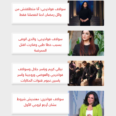
سولاف فواخرجي: أنا متطلقتش من
وائل رمضان احنا انفصلنا فقط
سولاف فواخرجي: والدي اتوفى
بسبب خطا طبي وفكرت اقتل
الممرضة
نيللي كريم وياسر جلال وسولاف
فواخرجي والعوضي وروجينا وآسر
ياسين نجوم قنوات الحكايات
سولاف فواخري: معنديش شروط
عشان أرجع لزوجي الأول