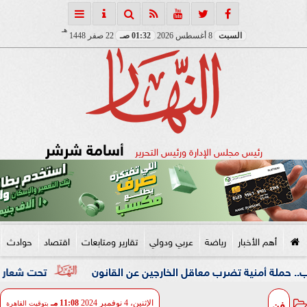
هـ
السبت
8 أغسطس 2026
01:32 صـ
22 صفر 1448
أسامة شرشر
رئيس مجلس الإدارة ورئيس التحرير
أهم الأخبار
رياضة
عربي ودولي
تقارير ومتابعات
اقتصاد
حوادث
نية تضرب معاقل الخارجين عن القانون
تحت شعار «خدمة بيوت 
فن
الإثنين، 4 نوفمبر 2024
11:08 مـ
بتوقيت القاهرة