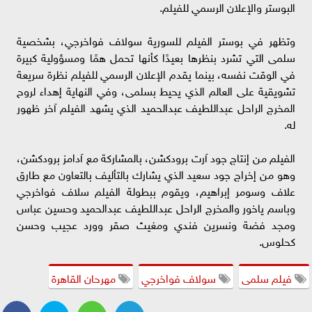
البوستر والإعلان الرسمي للفيلم.
وتظهر في بوستر الفيلم للسورية سولاف فواخرجي، بشخصية
سلمى التي تشرد بنظرها بعيدًا كأنها تحمل همًا ومسؤولية كبيرة
في الوقت نفسه، بينما يقدم الإعلان الرسمي للفيلم نظرة سريعة
تشويقية على العالم الذي يحيط بسلمى، وفي النهاية إهداء لروح
المخرج الراحل عبداللطيف عبدالحميد الذي يشهد الفيلم آخر ظهور
له.
الفيلم من إنتاج جود آرت برودكشن، بالمشاركة مع آدامز برودكشن،
وهو من إخراج جود سعيد الذي يشارك بالتأليف بالتعاون مع طارق
علاف وسومر إبراهيم، ويقوم ببطولة الفيلم سلاف فواخرجي
وباسم ياخور والمخرج الراحل عبداللطيف عبدالحميد وحسين عباس
ومجد فضة ونسرين فندي ومغيث صقر وورد عجيب وحسن
كحلوس.
فيلم سلمى
سولاف فواخرجي
مهرحان القاهرة