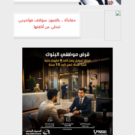
مفاجأة .. بالصور: سولاف فواخرجي
تتخلي عن أناقتها